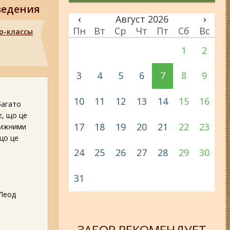
ведения
‹
Август 2026
›
Пн
Вт
Ср
Чт
Пт
Сб
Вс
р-классы
1
2
3
4
5
6
7
8
9
10
11
12
13
14
15
16
багато
є, що це
17
18
19
20
21
22
23
овижними
що це
24
25
26
27
28
29
30
31
кЛеод
ЗАБОР РЕКОМЕНДУЕТ