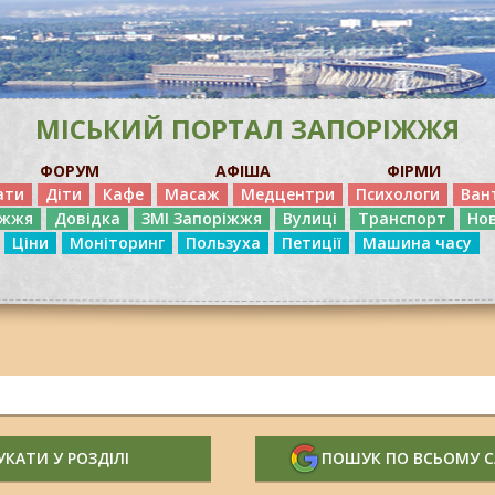
МІСЬКИЙ ПОРТАЛ ЗАПОРІЖЖЯ
ФОРУМ
АФІША
ФІРМИ
ати
Діти
Кафе
Масаж
Медцентри
Психологи
Ван
іжжя
Довідка
ЗМІ Запоріжжя
Вулиці
Транспорт
Но
Ціни
Моніторинг
Пользуха
Петиції
Машина часу
КАТИ У РОЗДІЛІ
ПОШУК ПО ВСЬОМУ 