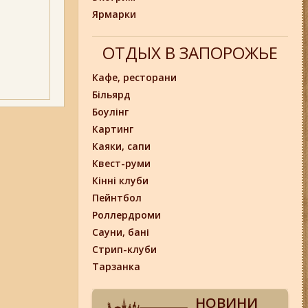
Ярмарки
ОТДЫХ В ЗАПОРОЖЬЕ
Кафе, ресторани
Більярд
Боулінг
Картинг
Каяки, сапи
Квест-руми
Кінні клуби
Пейнтбол
Роллердроми
Сауни, бані
Стрип-клуби
Тарзанка
НОВИНИ