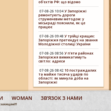
об’єктів РФ: що відомо
07-08-26 10:04
У Запоріжжі
ремонтують дороги
струменевим методом: у
міськраді пояснили, як це
працює
07-08-26 09:48
У трійці кращих:
Запоріжжя претендує на звання
Молодіжної столиці України
07-08-26 08:56
У п’яти районах
Запоріжжя вимикатимуть
світло: адреси
07-08-26 08:42
10 постраждалих
та майже тисяча ударів по
області: як минула доба на
Запоріжжі
И
WOMAN
ЗВʼЯЗОК З НАМИ
 захищені!!!