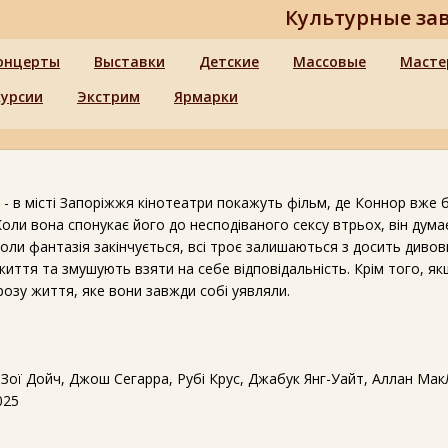
Культурные за
онцерты
Выставки
Детские
Массовые
Масте
курсии
Экстрим
Ярмарки
"
- в місті Запоріжжя кінотеатри покажуть фільм, де Коннор вже 
 Коли вона спонукає його до несподіваного сексу втрьох, він дума
коли фантазія закінчується, всі троє залишаються з досить див
иття та змушують взяти на себе відповідальність. Крім того, як
розу життя, яке вони завжди собі уявляли.
 Зої Дойч, Джош Сегарра, Рубі Крус, Джабук Янг-Уайт, Аллан Ма
025