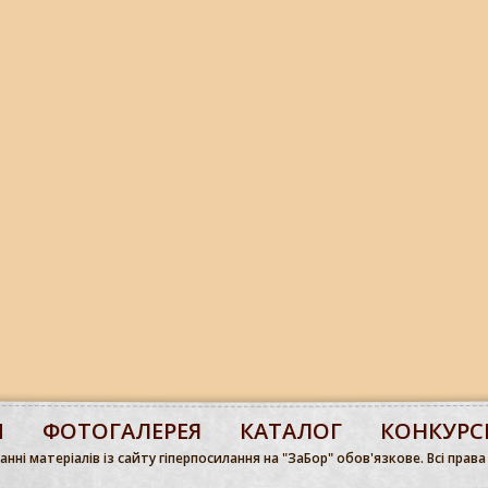
М
ФОТОГАЛЕРЕЯ
КАТАЛОГ
КОНКУРС
нні матеріалів із сайту гіперпосилання на "ЗаБор" обов'язкове. Всі права