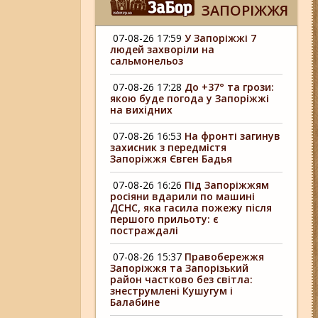
ЗАПОРІЖЖЯ
07-08-26 17:59
У Запоріжжі 7
людей захворіли на
сальмонельоз
07-08-26 17:28
До +37° та грози:
якою буде погода у Запоріжжі
на вихідних
07-08-26 16:53
На фронті загинув
захисник з передмістя
Запоріжжя Євген Бадья
07-08-26 16:26
Під Запоріжжям
росіяни вдарили по машині
ДСНС, яка гасила пожежу після
першого прильоту: є
постраждалі
07-08-26 15:37
Правобережжя
Запоріжжя та Запорізький
район частково без світла:
знеструмлені Кушугум і
Балабине