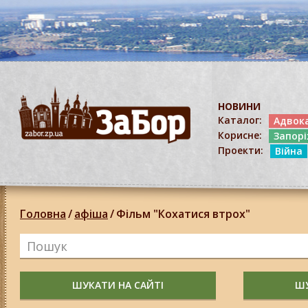
НОВИНИ
Каталог:
Адвок
Корисне:
Запор
Проекти:
Війна
Головна
/
афіша
/
Фільм "Кохатися втрох"
ШУКАТИ НА САЙТІ
ШУ