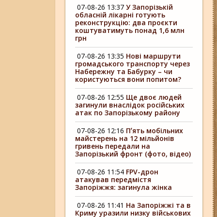
07-08-26 13:37
У Запорізькій
обласній лікарні готують
реконструкцію: два проєкти
коштуватимуть понад 1,6 млн
грн
07-08-26 13:35
Нові маршрути
громадського транспорту через
Набережну та Бабурку – чи
користуються вони попитом?
07-08-26 12:55
Ще двоє людей
загинули внаслідок російських
атак по Запорізькому району
07-08-26 12:16
Пʼять мобільних
майстерень на 12 мільйонів
гривень передали на
Запорізький фронт (фото, відео)
07-08-26 11:54
FPV-дрон
атакував передмістя
Запоріжжя: загинула жінка
07-08-26 11:41
На Запоріжжі та в
Криму уразили низку військових