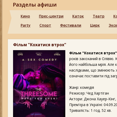
Разделы афиши
Кино
Прес-центри
Каток
Театр
К
Party
Спорт
Фестивали
Цирк
Экс
Фільм "Кохатися втрох"
Фільм "Кохатися втрох
років закоханий в Олівію.
його найбільша мрія. Але 
наслідками, що змінюють ж
означає поставити під заг
Жанр: комедія
Режисер: Чед Хартіган
Актори: Джона Хауер-Кінг,
Прем'єра в Україні: 04.09.2
Тривалість: 1 год. 52 хв.