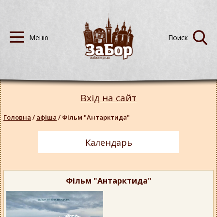
Вхід на сайт
Головна
/
афіша
/
Фільм "Антарктида"
Календарь
Фільм "Антарктида"