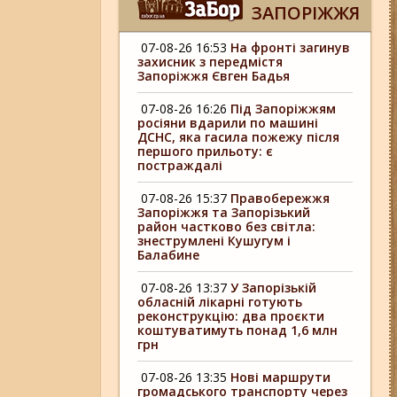
ЗАПОРІЖЖЯ
07-08-26 16:53
На фронті загинув
захисник з передмістя
Запоріжжя Євген Бадья
07-08-26 16:26
Під Запоріжжям
росіяни вдарили по машині
ДСНС, яка гасила пожежу після
першого прильоту: є
постраждалі
07-08-26 15:37
Правобережжя
Запоріжжя та Запорізький
район частково без світла:
знеструмлені Кушугум і
Балабине
07-08-26 13:37
У Запорізькій
обласній лікарні готують
реконструкцію: два проєкти
коштуватимуть понад 1,6 млн
грн
07-08-26 13:35
Нові маршрути
громадського транспорту через