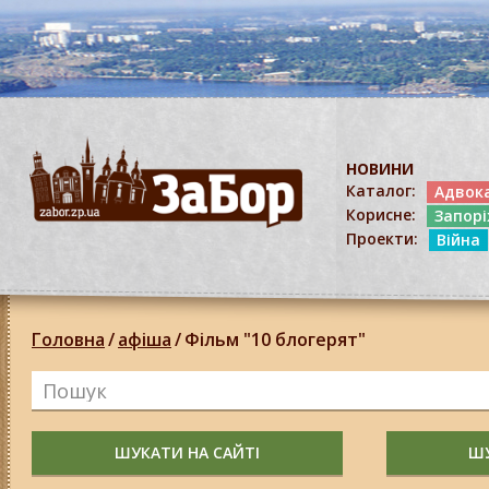
НОВИНИ
Каталог:
Адвок
Корисне:
Запор
Проекти:
Війна
Головна
/
афіша
/
Фільм "10 блогерят"
ШУКАТИ НА САЙТІ
ШУ