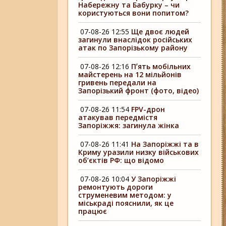
Набережну та Бабурку – чи
користуються вони попитом?
07-08-26 12:55
Ще двоє людей
загинули внаслідок російських
атак по Запорізькому району
07-08-26 12:16
Пʼять мобільних
майстерень на 12 мільйонів
гривень передали на
Запорізький фронт (фото, відео)
07-08-26 11:54
FPV-дрон
атакував передмістя
Запоріжжя: загинула жінка
07-08-26 11:41
На Запоріжжі та в
Криму уразили низку військових
об’єктів РФ: що відомо
07-08-26 10:04
У Запоріжжі
ремонтують дороги
струменевим методом: у
міськраді пояснили, як це
працює