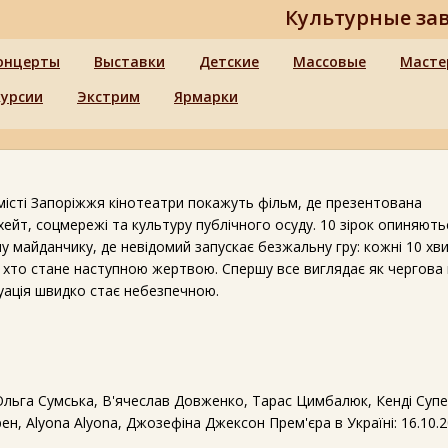
Культурные за
онцерты
Выставки
Детские
Массовые
Масте
курсии
Экстрим
Ярмарки
 місті Запоріжжя кінотеатри покажуть фільм, де презентована
хейт, соцмережі та культуру публічного осуду. 10 зірок опиняють
 майданчику, де невідомий запускає безжальну гру: кожні 10 хв
, хто стане наступною жертвою. Спершу все виглядає як чергова
туація швидко стає небезпечною.
Ольга Сумська, В'ячеслав Довженко, Тарас Цимбалюк, Кенді Супе
ен, Alyona Alyona, Джозефіна Джексон Прем'єра в Україні: 16.10.