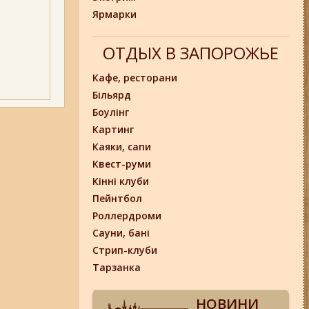
Ярмарки
ОТДЫХ В ЗАПОРОЖЬЕ
Кафе, ресторани
Більярд
Боулінг
Картинг
Каяки, сапи
Квест-руми
Кінні клуби
Пейнтбол
Роллердроми
Сауни, бані
Стрип-клуби
Тарзанка
НОВИНИ