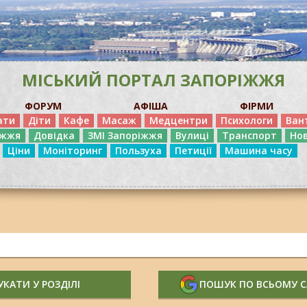
МІСЬКИЙ ПОРТАЛ ЗАПОРІЖЖЯ
ФОРУМ
АФІША
ФІРМИ
ати
Діти
Кафе
Масаж
Медцентри
Психологи
Ван
іжжя
Довідка
ЗМІ Запоріжжя
Вулиці
Транспорт
Но
Ціни
Моніторинг
Пользуха
Петиції
Машина часу
КАТИ У РОЗДІЛІ
ПОШУК ПО ВСЬОМУ 