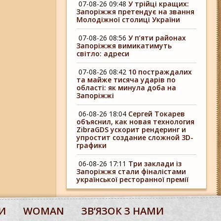
07-08-26 09:48
У трійці кращих:
Запоріжжя претендує на звання
Молодіжної столиці України
07-08-26 08:56
У п’яти районах
Запоріжжя вимикатимуть
світло: адреси
07-08-26 08:42
10 постраждалих
та майже тисяча ударів по
області: як минула доба на
Запоріжжі
06-08-26 18:04
Сергей Токарев
объяснил, как новая технология
ZibraGDS ускорит рендеринг и
упростит создание сложной 3D-
графики
06-08-26 17:11
Три заклади із
Запоріжжя стали фіналістами
української ресторанної премії
И
WOMAN
ЗВʼЯЗОК З НАМИ