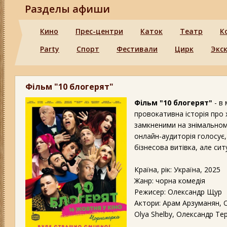
Разделы афиши
Кино
Прес-центри
Каток
Театр
К
Party
Спорт
Фестивали
Цирк
Экс
Фільм "10 блогерят"
Фільм "10 блогерят"
- в
провокативна історія про 
замкненими на знімальному
онлайн-аудиторія голосує
бізнесова витівка, але си
Країна, рік: Україна, 2025
Жанр: чорна комедія
Режисер: Олександр Щур
Актори: Арам Арзуманян, 
Olya Shelby, Олександр Тер