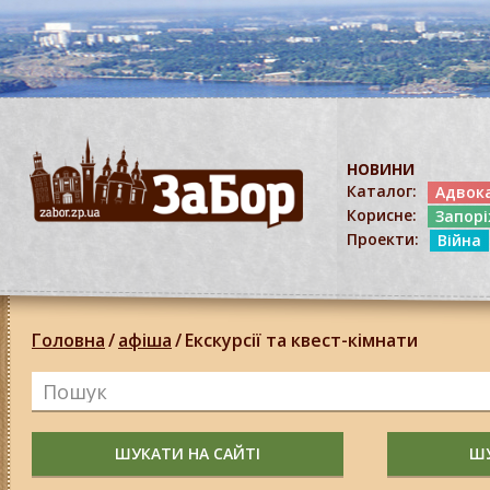
НОВИНИ
Каталог:
Адвок
Корисне:
Запор
Проекти:
Війна
Головна
/
афіша
/
Екскурсії та квест-кімнати
ШУКАТИ НА САЙТІ
ШУ