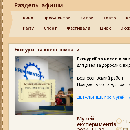
Разделы афиши
Кино
Прес-центри
Каток
Театр
К
Party
Спорт
Фестивали
Цирк
Экс
Екскурсії та квест-кімнати
Екскурсії та квест-кім
для дітей та дорослих, вхі
Вознесенівський район
Працює - в сб та нд. Графі
ДЕТАЛЬНІШЕ про музей Т
Музей
11:
експериментів
:
грн