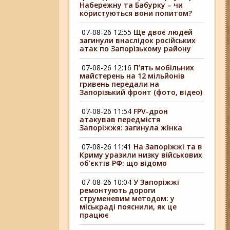
Набережну та Бабурку – чи
користуються вони попитом?
07-08-26 12:55
Ще двоє людей
загинули внаслідок російських
атак по Запорізькому району
07-08-26 12:16
Пʼять мобільних
майстерень на 12 мільйонів
гривень передали на
Запорізький фронт (фото, відео)
07-08-26 11:54
FPV-дрон
атакував передмістя
Запоріжжя: загинула жінка
07-08-26 11:41
На Запоріжжі та в
Криму уразили низку військових
об’єктів РФ: що відомо
07-08-26 10:04
У Запоріжжі
ремонтують дороги
струменевим методом: у
міськраді пояснили, як це
працює