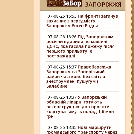
ЗАПОРІЖЖЯ
07-08-26 16:53
На фронті загинув
захисник з передмістя
Запоріжжя Євген Бадья
07-08-26 16:26
Під Запоріжжям
росіяни вдарили по машині
ДСНС, яка гасила пожежу після
першого прильоту: є
постраждалі
07-08-26 15:37
Правобережжя
Запоріжжя та Запорізький
район частково без світла:
знеструмлені Кушугум і
Балабине
07-08-26 13:37
У Запорізькій
обласній лікарні готують
реконструкцію: два проєкти
коштуватимуть понад 1,6 млн
грн
07-08-26 13:35
Нові маршрути
громадського транспорту через