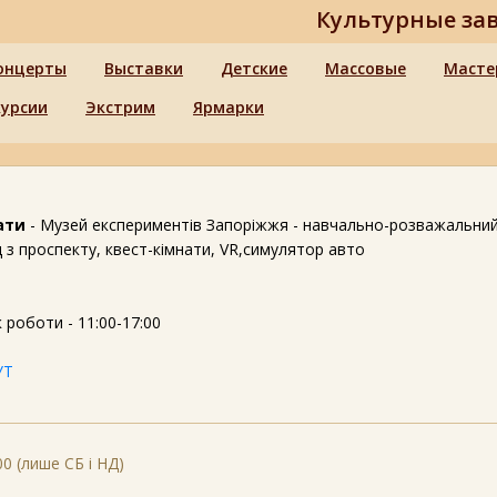
Культурные за
онцерты
Выставки
Детские
Массовые
Масте
курсии
Экстрим
Ярмарки
нати
- Музей експериментів Запоріжжя - навчально-розважальни
д з проспекту, квест-кімнати, VR,симулятор авто
к роботи - 11:00-17:00
УТ
00 (лише СБ і НД)