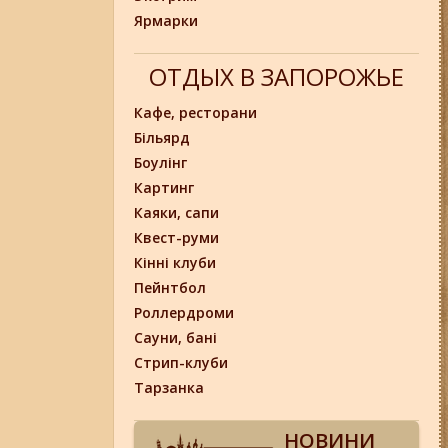
Ярмарки
ОТДЫХ В ЗАПОРОЖЬЕ
Кафе, ресторани
Більярд
Боулінг
Картинг
Каяки, сапи
Квест-руми
Кінні клуби
Пейнтбол
Роллердроми
Сауни, бані
Стрип-клуби
Тарзанка
НОВИНИ