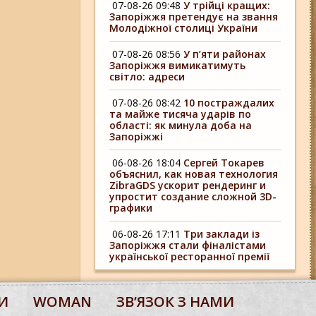
07-08-26 09:48
У трійці кращих:
Запоріжжя претендує на звання
Молодіжної столиці України
07-08-26 08:56
У п’яти районах
Запоріжжя вимикатимуть
світло: адреси
07-08-26 08:42
10 постраждалих
та майже тисяча ударів по
області: як минула доба на
Запоріжжі
06-08-26 18:04
Сергей Токарев
объяснил, как новая технология
ZibraGDS ускорит рендеринг и
упростит создание сложной 3D-
графики
06-08-26 17:11
Три заклади із
Запоріжжя стали фіналістами
української ресторанної премії
И
WOMAN
ЗВʼЯЗОК З НАМИ