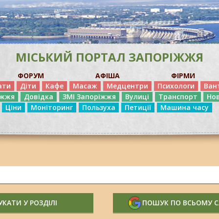
МІСЬКИЙ ПОРТАЛ ЗАПОРІЖЖЯ
ФОРУМ
АФІША
ФІРМИ
ати
Діти
Кафе
Масаж
Медцентри
Психологи
Ван
іжжя
Довідка
ЗМІ Запоріжжя
Вулиці
Транспорт
Но
Ціни
Моніторинг
Пользуха
Петиції
Машина часу
КАТИ У РОЗДІЛІ
ПОШУК ПО ВСЬОМУ 