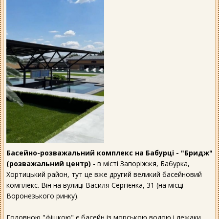
Басейно-розважальний комплекс на Бабурці - "Бридж"
(розважальний центр)
- в місті Запоріжжя, Бабурка,
Хортицький район, тут це вже другий великий басейновий
комплекс. Він на вулиці Василя Сергієнка, 31 (на місці
Воронезького ринку).
Головною "фішкою" є басейн із морською водою і лежаки,