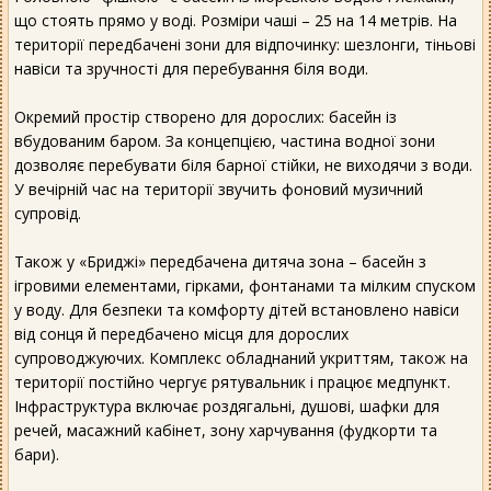
що стоять прямо у воді. Розміри чаші – 25 на 14 метрів. На
території передбачені зони для відпочинку: шезлонги, тіньові
навіси та зручності для перебування біля води.
Окремий простір створено для дорослих: басейн із
вбудованим баром. За концепцією, частина водної зони
дозволяє перебувати біля барної стійки, не виходячи з води.
У вечірній час на території звучить фоновий музичний
супровід.
Також у «Бриджі» передбачена дитяча зона – басейн з
ігровими елементами, гірками, фонтанами та мілким спуском
у воду. Для безпеки та комфорту дітей встановлено навіси
від сонця й передбачено місця для дорослих
супроводжуючих. Комплекс обладнаний укриттям, також на
території постійно чергує рятувальник і працює медпункт.
Інфраструктура включає роздягальні, душові, шафки для
речей, масажний кабінет, зону харчування (фудкорти та
бари).