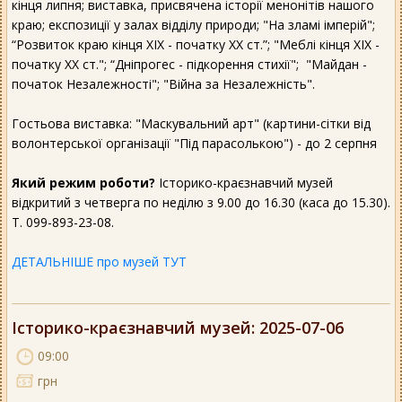
кінця липня; виставка, присвячена історії менонітів нашого
краю; експозиції у залах відділу природи; "На зламі імперій";
“Розвиток краю кінця ХІХ - початку XX ст.”; "Меблі кінця ХІХ -
початку XX ст."; “Дніпрогес - підкорення стихії"; "Майдан -
початок Незалежності"; "Війна за Незалежність".
Гостьова виставка: "Маскувальний арт" (картини-сітки від
волонтерської організації "Під парасолькою") - до 2 серпня
Який режим роботи?
Історико-краєзнавчий музей
відкритий з четверга по неділю з 9.00 до 16.30 (каса до 15.30).
Т. 099-893-23-08.
ДЕТАЛЬНІШЕ про музей ТУТ
Історико-краєзнавчий музей
: 2025-07-06
09:00
грн