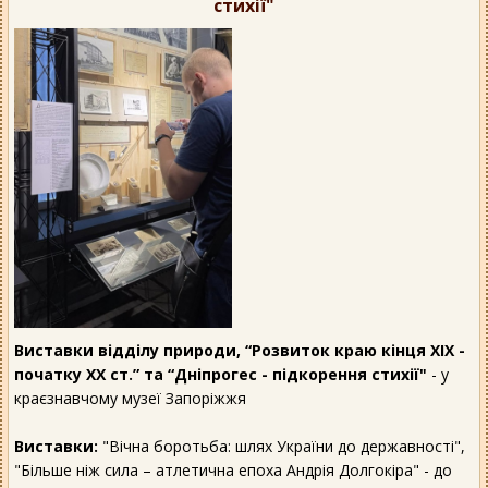
стихії"
Виставки відділу природи, “Розвиток краю кінця ХІХ -
початку ХХ ст.” та “Дніпрогес - підкорення стихії"
- у
краєзнавчому музеї Запоріжжя
Виставки:
"Вічна боротьба: шлях України до державності",
"Більше ніж сила – атлетична епоха Андрія Долгокіра" - до