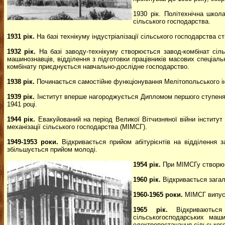
1930 рік. Політехнічна школа
сільського господарства.
1931 рік.
На базі технікуму індустріалізації сільського господарства с
1932 рік.
На базі заводу-технікуму створюється завод-комбінат сіль
машинознавців, відділення з підготовки працівників масових спеціа
комбінату приєднується навчально-дослідне господарство.
1938 рік.
Починається самостійне функціонування Мелітопольського інс
1939 рік.
Інститут вперше нагороджується Дипломом першого ступеня 
1941 році.
1944 рік.
Евакуйований на період Великої Вітчизняної війни інститу
механізації сільського господарства (МІМСГ).
1949-1953 роки.
Відкривається прийом абітурієнтів на відділення з
збільшується прийом молоді.
1954 рік.
При МІМСГу створює
1960 рік.
Відкривається зага
1960-1965 роки.
МІМСГ випуска
1965 рік.
Відкриваються 
сільськогосподарських маши
електропостачання сільськог