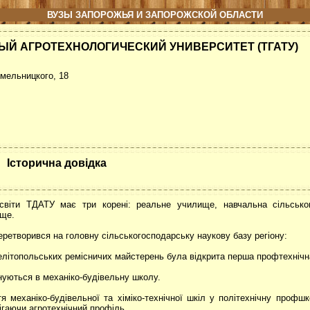
ВУЗЫ ЗАПОРОЖЬЯ И ЗАПОРОЖСКОЙ ОБЛАСТИ
Й АГРОТЕХНОЛОГИЧЕСКИЙ УНИВЕРСИТЕТ (ТГАТУ)
Хмельницкого, 18
Історична довідка
світи ТДАТУ має три корені: реальне училище, навчальна сільсько
ище.
ретворився на головну сільськогосподарську наукову базу регіону:
елітопольських ремісничих майстерень була відкрита перша профтехнічн
уються в механіко-будівельну школу.
я механіко-будівельної та хіміко-технічної шкіл у політехнічну профш
рігаючи агротехнічний профіль.