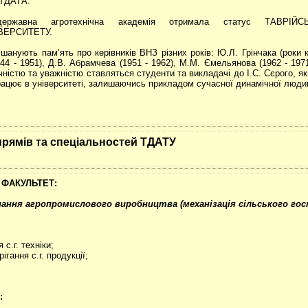
 ТДАТА.
ержавна агротехнічна академія отримала статус ТАВРІ
ВЕРСИТЕТУ.
нують пам’ять про керівників ВНЗ різних років: Ю.Л. Грінчака (роки к
1944 - 1951), Д.В. Абрамчева (1951 - 1962), М.М. Ємельянова (1962 - 197
ячністю та уважністю ставляться студенти та викладачі до І.С. Сєрого, 
 працює в університеті, залишаючись прикладом сучасної динамічної люди
прямів та спеціальностей ТДАТУ
 ФАКУЛЬТЕТ:
ання агропромислового виробництва (механізація сільського гос
с.г. техніки;
ігання с.г. продукції;
: