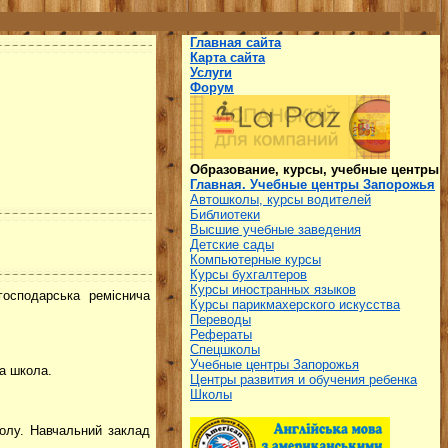
Главная сайта
Карта сайта
Услуги
Форум
Образование, курсы, учебные центры
Главная. Учебные центры Запорожья
Автошколы, курсы водителей
Библиотеки
Высшие учебные заведения
Детские сады
Компьютерные курсы
Курсы бухгалтеров
Курсы иностранных языков
господарська реміснича
Курсы парикмахерского искусства
Переводы
Рефераты
Спецшколы
Учебные центры Запорожья
а школа.
Центры развития и обучения ребенка
Школы
колу. Навчальний заклад