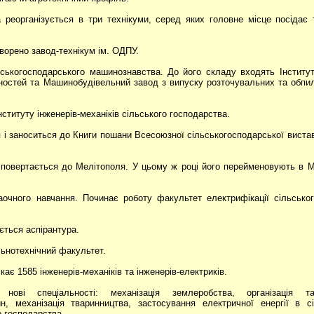
 реорганізується в три технікуми, серед яких головне місце посідає т
творено завод-технікум ім. ОДПУ.
ськогосподарського машинознавства. До його складу входять Інститут 
льностей та Машинобудівельний завод з випуску розточувальних та обпи
титуту інженерів-механіків сільського господарства.
і заноситься до Книги пошани Всесоюзної сільськогосподарської вистав
т повертається до Мелітополя. У цьому ж році його перейменовують в М
аочного навчання. Починає роботу факультет електрифікації сільсько
ться аспірантура.
льнотехнічний факультет.
є 1585 інженерів-механіків та інженерів-електриків.
нові спеціальності: механізація землеробства, організація т
н, механізація тваринництва, застосування електричної енергії в сі
о господарства.