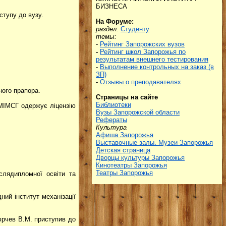
БИЗНЕСА
ступу до вузу.
На Форуме:
раздел:
Студенту
темы:
-
Рейтинг Запорожских вузов
-
Рейтинг школ Запорожья по
результатам внешнего тестирования
-
Выполнение контрольных на заказ (в
ЗП)
-
Отзывы о преподавателях
ного прапора.
Страницы на сайте
Библиотеки
 МІМСГ одержує ліцензію
Вузы Запорожской области
Рефераты
Культура
Афиша Запорожья
Выставочные залы. Музеи Запорожья
Детская страница
Дворцы культуры Запорожья
Кинотеатры Запорожья
Театры Запорожья
слядипломної освіти та
ний інститут механізації
Кюрчев В.М. приступив до