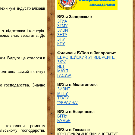
ехнікум індустріалізації
ВУЗы Запорожья:
ЗГИА
ЗГМУ
ЗИЭИТ
з підготовки інженерів-
ЗНТУ
лювальних верстатів. До
ЗНУ
КПУ
Филиалы ВУЗов в Запорожье:
ЕВРОПЕЙСКИЙ УНИВЕРСИТЕТ
ки. Вдруге це сталося в
ЗЮИ
ИБТ
МАУП
елітопольський інститут
ГАСУиА
ВУЗы в Мелитополе:
го господарства. Значно
ЗИЭИТ
МГПУ
ТГАТУ
"УКРАИНА"
ВУЗы в Бердянске:
БГПУ
БУМиБ
а технологія ремонту
ВУЗы в Токмаке:
льському господарстві,
ЮЖНОУКРАИНСКИЙ ИНСТИТУТ