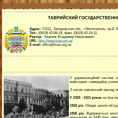
ТАВРИЙСКИЙ ГОСУДАРСТВЕННЫ
Адрес:
72312, Запорожская обл., г.Мелитополь, пр.Б.
Тел.:
(0619) 42-06-18, факс (0619) 42-24-11,
Ректор
- Кюрчев Владимир Николаевич
URL:
http://www.tsaa.org.ua
E-mail:
office@tsaa.org.ua
У дореволюційній системі о
майстерня і комерційне учил
З часом навчальний заклад пе
У 1920 - 1921 роках
на базі м
1922 рік.
Обидві школи об’єдн
1926 рік.
Відбувається злитт
проіснував до 1930 року, збе