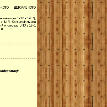
ЙСЬКОГО ДЕРЖАВНОГО
ерівництва 1932 - 1937),
1), М.Л. Крижачківського
який очолював ВНЗ з 1971
ни.
подарства):