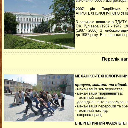
виконання обов’язків ректора
2007 рік.
Таврійська д
АГРОТЕХНОЛОГІЧНОГО УНІ
З великою повагою в ТДАТУ ша
Г.Ф. Гулівера (1937 - 1942; 
(1987 - 2006). З глибокою вд
до 1987 року. Він і сьогодні
Перелік на
МЕХАНІКО-ТЕХНОЛОГІЧНИЙ
процеси, машини та обладн
- механізація землеробства;
- механізація тваринництва;
- технічний сервіс;
- дослідження та випробування 
- механізація переробки та збер
- технічний нагляд;
- охорона праці;
ЕНЕРГЕТИЧНИЙ ФАКУЛЬТЕТ