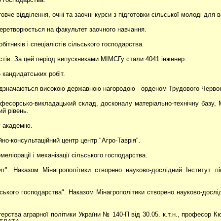
овче відділення, очні та заочні курси з підготовки сільської молоді для в
еретворюється на факультет заочного навчання.
ітників і спеціалістів сільського господарства.
істів. За цей період випускниками МІМСГу стали 4041 інженер.
 кандидатських робіт.
 відзначаються високою державною нагородою - орденом Трудового Черво
рофесорсько-викладацький склад, досконалу матеріально-технічну базу,
ий рівень.
 академію.
но-консультаційний центр центр "Агро-Таврія".
ліорації і механізації сільського господарства.
". Наказом Мінагрополітики створено науково-дослідний Інститут пі
ського господарства". Наказом Мінагрополітики створено науково-дослід
терства аграрної політики України № 140-П від 30.05. к.т.н., професор 