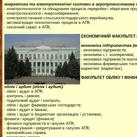
енергетика та електротехнічні системи в агропромисловому к
- електротехнологія та обладнання процесів переробки і зберігання про
- електротехнологія і енергозбереження;
- електропостачання сільськогосподарського виробництва;
- автоматизація технологічних процесів в АПК;
- технічний сервіс в АПК;
ЕКОНОМІЧНИЙ ФАКУЛЬТЕТ:
економіка підприємства (е
- економіка підприємств;
- економіка с.г. кооперативів;
- економіка підприємств малог
- економіка фермерських госп
маркетинг (маркетинг).
ФАКУЛЬТЕТ ОБЛІКУ І ФІНАН
облік і аудит (облік і аудит):
- облік і аудит в АПК;
- контроль і ревізія;
- податковий аудит і контроль;
- облік і аудит фермерських господарств;
- облік і аудит в банках;
- облік і аудит в бюджетних організаціях і установах;
фінанси і кредит (фінанси):
- фінанси підприємств в галузях АПК;
- фінансування і кредитування в галузях АПК;
- казначейська справа;