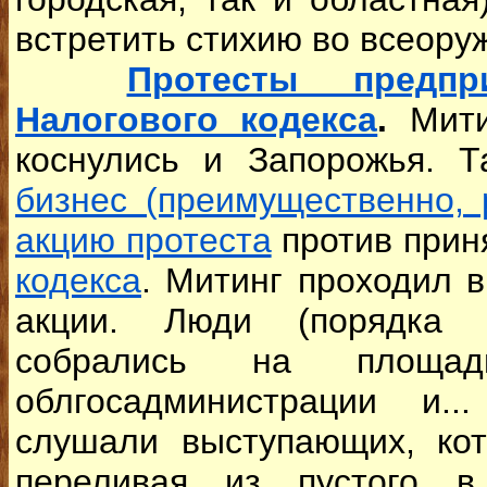
встретить стихию во всеор
Протесты предпр
Налогового кодекса
.
Мити
коснулись и Запорожья. 
бизнес (преимущественно,
акцию протеста
против прин
кодекса
. Митинг проходил в
акции. Люди (порядка 
собрались на площа
облгосадминистрации и.
слушали выступающих, кот
переливая из пустого в