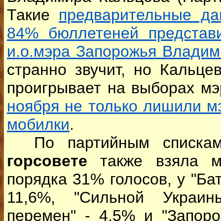
Такие
предварительные да
84% бюллетеней представ
и.о.мэра Запорожья Владим
странно звучит, но Кальце
проигрывает на выборах мэ
ноября не только лишили м
мобилки
.
По партийным спискам
горсовете
также взяла м
порядка 31% голосов, у "Бат
11,6%, "Сильной Украин
перемен" - 4,5% и "Запоро