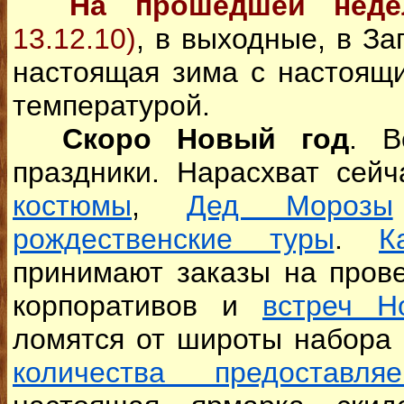
На прошедшей нед
13.12.10)
, в выходные, в З
настоящая зима с настоящ
температурой.
Скоро Новый год
. В
праздники. Нарасхват сей
костюмы
,
Дед Морозы
рождественские туры
.
К
принимают заказы на пров
корпоративов и
встреч Н
ломятся от широты набора 
количества предоставля