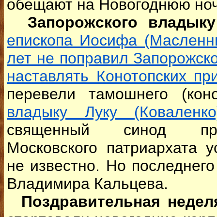
обещают на Новогоднюю ноч
Запорожского владыку
епископа Иосифа (Масленни
лет не поправил Запорожск
наставлять Конотопских пр
перевели тамошнего (кон
владыку Луку (Коваленко
священный синод пра
Московского патриархата 
не известно. Но последнег
Владимира Кальцева.
Поздравительная недел