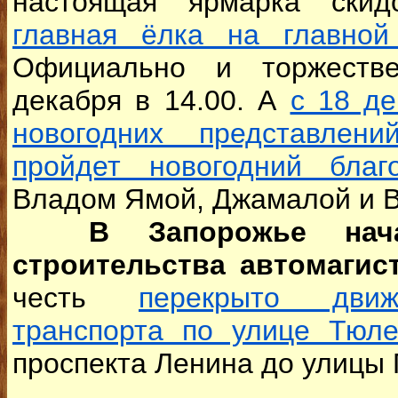
настоящая ярмарка ски
главная ёлка на главно
Официально и торжеств
декабря в 14.00. А
с 18 де
новогодних представлени
пройдет новогодний благ
Владом Ямой, Джамалой и В
В Запорожье нач
строительства автомагис
честь
перекрыто движ
транспорта по улице Тюл
проспекта Ленина до улицы