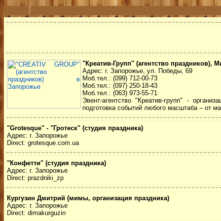
"Креатив-Групп" (агентство праздников), М
Адрес: г. Запорожье, ул. Победы, 69
Моб.тел.: (099) 712-00-73
Моб.тел.: (097) 250-18-43
Моб.тел.: (063) 973-55-71
Эвент-агентство "Креатив-групп" - орган
подготовка событий любого масштаба – от ма
"Grotesque" - "Гротеск" (студия праздника)
Адрес: г. Запорожье
Direct: grotesque.com.ua
"Конфетти" (студия праздника)
Адрес: г. Запорожье
Direct: prazdniki_zp
Кургузин Дмитрий (мимы, организация праздника)
Адрес: г. Запорожье
Direct: dimakurguzin