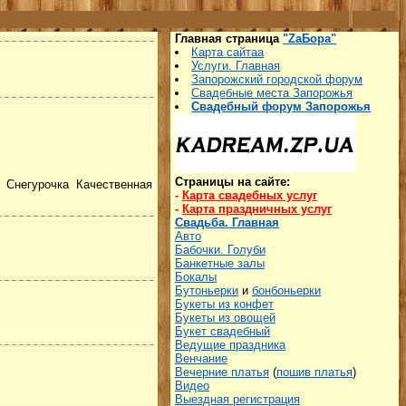
Главная страница
"ZаБора"
Карта сайтаа
Услуги. Главная
Запорожский городской форум
Свадебные места Запорожья
Свадебный форум Запорожья
Страницы на сайте:
 Снегурочка Качественная
-
Карта свадебных услуг
-
Карта праздничных услуг
Свадьба. Главная
Авто
Бабочки. Голуби
Банкетные залы
Бокалы
Бутоньерки
и
бонбоньерки
Букеты из конфет
Букеты из овощей
Букет свадебный
Ведущие праздника
Венчание
Вечерние платья
(
пошив платья
)
Видео
Выездная регистрация