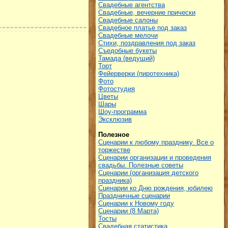
Свадебные агентства
Свадебные, вечерние прически
Свадебные салоны
Свадебное платье под заказ
Свадебные мелочи
Стихи, поздравления под заказ
Съедобные букеты
Тамада (ведущий)
Торт
Фейерверки (пиротехника)
Фото
Фотостудия
Цветы
Шары
Шоу-программа
Эксклюзив
Полезное
Сценарии к любому празднику. Все о
торжестве
Сценарии организации и проведения
свадьбы. Полезные советы
Сценарии (организация детского
праздника)
Сценарии ко Дню рождения, юбилею
Праздничные сценарии
Сценарии к Новому году
Сценарии (8 Марта)
Тосты
Свадебная статистика