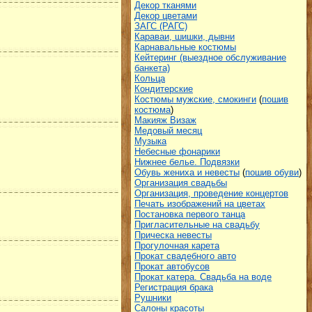
Декор тканями
Декор цветами
ЗАГС (РАГС)
Караваи, шишки, дывни
Карнавальные костюмы
Кейтеринг (выездное обслуживание
банкета)
Кольца
Кондитерские
Костюмы мужские, смокинги
(
пошив
костюма
)
Макияж Визаж
Медовый месяц
Музыка
Небесные фонарики
Нижнее белье. Подвязки
Обувь жениха и невесты
(
пошив обуви
)
Организация свадьбы
Организация, проведение концертов
Печать изображений на цветах
Постановка первого танца
Пригласительные на свадьбу
Прическа невесты
Прогулочная карета
Прокат свадебного авто
Прокат автобусов
Прокат катера. Свадьба на воде
Регистрация брака
Рушники
Салоны красоты