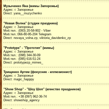
Музыченко Яна (мимы Запорожье)
Адрес: г. Запорожье
Direct: yana__muzychenko
"Новая Волна" (студии праздника)
Адрес: г. Запорожье
Моб.тел.: (093) 20-58-902 - Viber
Моб.тел.:066-80-95-204 Telegram
Direct: novaya_volna.zp, viktoria_davidenko_zp
"Рrototype" - "Прототип" (мимы)
Адрес: г. Запорожье
Моб.тел.: (098) 344-30-09
Моб.тел.: (095) 616-51-24
Direct: prototypezp_mimes_
Трищенко Артем (фокусник - иллюзионист)
Адрес: г. Запорожье
Direct: magic_happpy
"Show Shop" - "Шоу Шоп" (агенство праздников)
Адрес: г. Запорожье
Моб.тел.: +38 (097) 962-36-74
Direct: showshop_agency