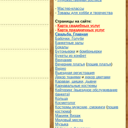
-
Мастер-классы
-
Товары для хобби и творчества
Страницы на сайте:
-
Карта свадебных услуг
-
Карта праздничных услуг
Свадьба. Главная
Бабочки. Голуби
Банкетные залы
Бокалы
Бутоньерки
и
бомбоньерки
Букеты из конфет
Венчание
Вечерние платья
(
пошив платья
)
Видео
Выездная регистрация
Декор тканями
и
декор цветами
Караваи, шишки, дывни
Карнавальные костюмы
Кейтеринг (выездное обслуживание
банкета)
Кольца
Косметолог
Костюмы мужские, смокинги
(
пошив
костюма
)
Макияж Визаж
Медовый месяц
Музыка