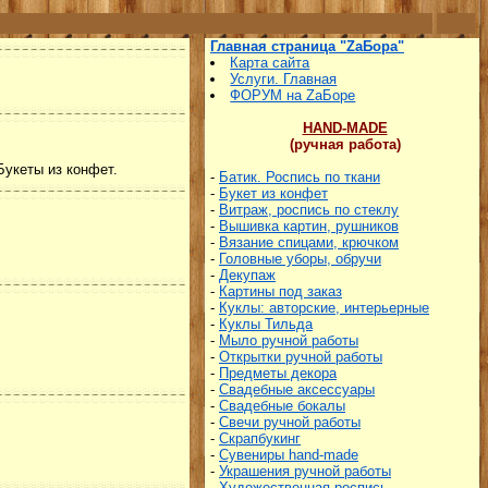
Главная страница "ZаБора"
Карта сайта
Услуги. Главная
ФОРУМ на ZаБоре
HAND-MADE
(ручная работа)
Букеты из конфет.
-
Батик. Роспись по ткани
-
Букет из конфет
-
Витраж, роспись по стеклу
-
Вышивка картин, рушников
-
Вязание спицами, крючком
-
Головные уборы, обручи
-
Декупаж
-
Картины под заказ
-
Куклы: авторские, интерьерные
-
Куклы Тильда
-
Мыло ручной работы
-
Открытки ручной работы
-
Предметы декора
-
Свадебные аксессуары
-
Свадебные бокалы
-
Свечи ручной работы
-
Скрапбукинг
-
Сувениры hand-made
-
Украшения ручной работы
-
Художественная роспись