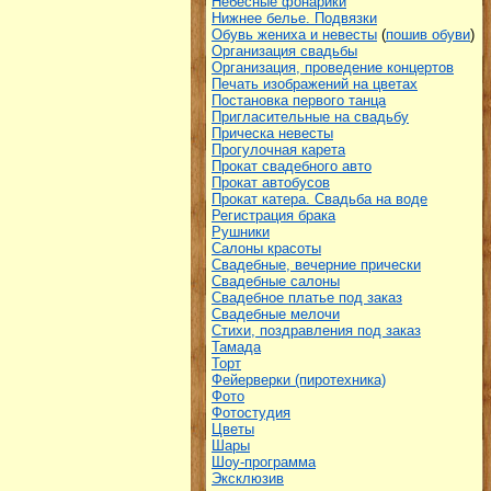
Небесные фонарики
Нижнее белье. Подвязки
Обувь жениха и невесты
(
пошив обуви
)
Организация свадьбы
Организация, проведение концертов
Печать изображений на цветах
Постановка первого танца
Пригласительные на свадьбу
Прическа невесты
Прогулочная карета
Прокат свадебного авто
Прокат автобусов
Прокат катера. Свадьба на воде
Регистрация брака
Рушники
Салоны красоты
Свадебные, вечерние прически
Свадебные салоны
Свадебное платье под заказ
Свадебные мелочи
Стихи, поздравления под заказ
Тамада
Торт
Фейерверки (пиротехника)
Фото
Фотостудия
Цветы
Шары
Шоу-программа
Эксклюзив