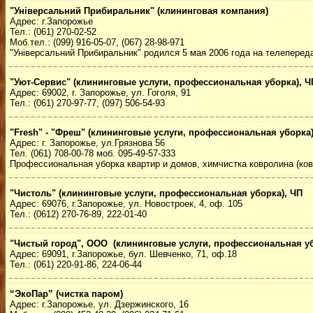
"Універсальний Прибиральник" (клининговая компания)
Адрес: г.Запорожье
Тел.: (061) 270-02-52
Моб.тел.: (099) 916-05-07, (067) 28-98-971
"Універсальний Прибиральник" родился 5 мая 2006 года на телепереда
"Уют-Сервис" (клининговые услуги, профессиональная уборка), Ч
Адрес: 69002, г. Запорожье, ул. Гоголя, 91
Тел.: (061) 270-97-77, (097) 506-54-93
"Fresh" - "Фреш" (клининговые услуги, профессиональная уборка)
Адрес: г. Запорожье, ул.Грязнова 56
Тел. (061) 708-00-78 моб. 095-49-57-333
Профессиональная уборка квартир и домов, химчистка ковролина (ковр
"Чистоль" (клининговые услуги, профессиональная уборка), ЧП
Адрес: 69076, г.Запорожье, ул. Новостроек, 4, оф. 105
Тел.: (0612) 270-76-89, 222-01-40
"Чистый город", ООО
(клининговые услуги, профессиональная у
Адрес: 69091, г.Запорожье, бул. Шевченко, 71, оф.18
Тел.: (061) 220-91-86, 224-06-44
“ЭкоПар” (чистка паром)
Адрес: г.Запорожье, ул. Дзержинского, 16