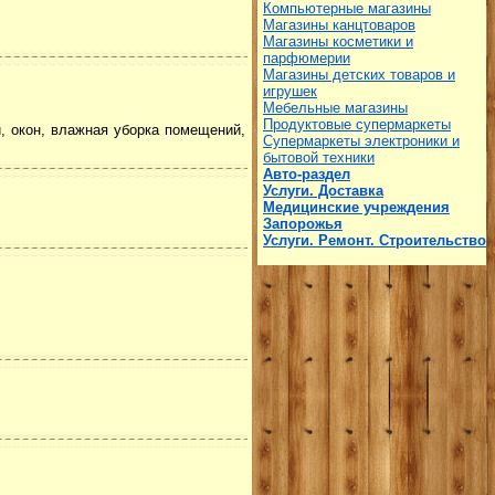
Компьютерные магазины
Магазины канцтоваров
Магазины косметики и
парфюмерии
Магазины детских товаров и
игрушек
Мебельные магазины
Продуктовые супермаркеты
, окон, влажная уборка помещений,
Супермаркеты электроники и
бытовой техники
Авто-раздел
Услуги. Доставка
Медицинские учреждения
Запорожья
Услуги. Ремонт. Строительство