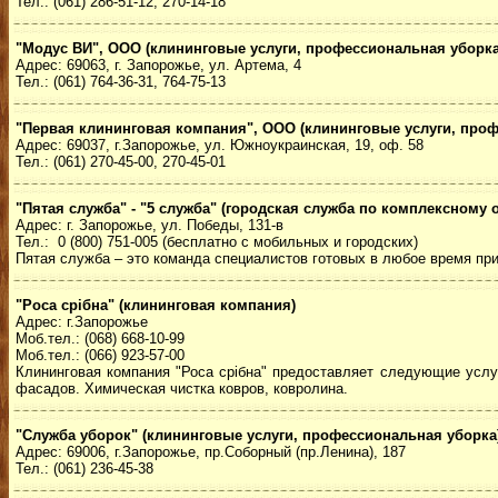
Тел.: (061) 286-51-12, 270-14-18
"Модус ВИ", ООО (клининговые услуги, профессиональная уборка
Адрес: 69063, г. Запорожье, ул. Артема, 4
Тел.: (061) 764-36-31, 764-75-13
"Первая клининговая компания", ООО (клининговые услуги, про
Адрес: 69037, г.Запорожье, ул. Южноукраинская, 19, оф. 58
Тел.: (061) 270-45-00, 270-45-01
"Пятая служба" - "5 служба" (городская служба по комплексном
Адрес: г. Запорожье, ул. Победы, 131-в
Тел.: 0 (800) 751-005 (бесплатно с мобильных и городских)
Пятая служба – это команда специалистов готовых в любое время пр
"Роса срібна" (клининговая компания)
Адрес: г.Запорожье
Моб.тел.: (068) 668-10-99
Моб.тел.: (066) 923-57-00
Клининговая компания "Роса срібна" предоставляет следующие услуг
фасадов. Химическая чистка ковров, ковролина.
"Служба уборок" (клининговые услуги, профессиональная уборка
Адрес: 69006, г.Запорожье, пр.Соборный (пр.Ленина), 187
Тел.: (061) 236-45-38