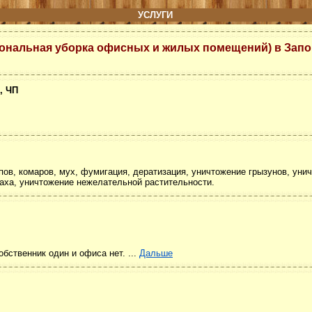
УСЛУГИ
ональная уборка офисных и жилых помещений) в Зап
, ЧП
пов, комаров, мух, фумигация, дератизация, уничтожение грызунов, уни
паха, уничтожение нежелательной растительности.
бственник один и офиса нет. ...
Дальше