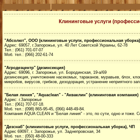
Клининговые услуги (професси
"Абсолют", ООО (клининговые услуги, профессиональная уборка)
Адрес: 69057, г.Запорожье, ул. 40 Лет Советской Украины, 62-78
Тел.: (061) 701-07-07
Моб. тел.: (066) 202-61-74
"Агродезцентр" (дезинсекция)
Адрес: 69096, г. Запорожье, ул. Бородинская, 19-а/69
дезинсекция, уничтожение насекомых, тараканов, муравьев, блох, кло
микробов, вирусов, грибков, дезодорация, устранение неприятного за
"Белая линия", "Aquaclean" - "Акваклин" (клининговая компания)
Адрес: г.Запорожье
Тел.: (061) 707-07-18.
Моб. тел.: (098) 865-95-45, (066) 448-49-84.
Компания AQUA CLEAN и "Белая линия" - это, по сути, одно и тоже. Со
"Дезснаб" (клининговые услуги, профессиональная уборка), ЧП
Адрес 69097, г. Запорожье, ул. Заднепровская, 34
Моб. тел.: (050) 48-00-333