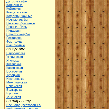
Детские кафе
Кальянные
Кейтеринг
Кондитерские
Кофейни, чайные
Ночные клубы
Пекарни, булочные
Пивные. Пабы
Пиццерии
Стриптиз-клубы
Рестораны
Фаст-фуды
Шашлычные
по кухням
Европейская
Украинская
Японская
Китайская
Кавказская
Восточная
Турецкая
Итальянская
Мексиканская
Еврейская
Болгарская
Русская
Узбекская
по алфавиту
Все кафе, рестораны в
алфавитном порядке