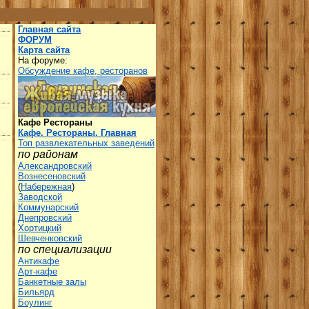
Главная сайта
ФОРУМ
Карта сайта
На форуме:
Обсуждение кафе, ресторанов
Кафе Рестораны
Кафе. Рестораны. Главная
Топ развлекательных заведений
по районам
Александровский
Вознесеновский
(
Набережная
)
Заводской
Коммунарский
Днепровский
Хортицкий
Шевченковский
по специализации
Антикафе
Арт-кафе
Банкетные залы
Бильярд
Боулинг