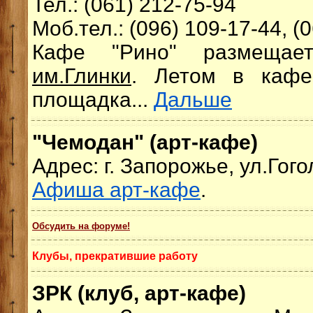
Тел.: (061) 212-75-94
Моб.тел.: (096) 109-17-44, (
Кафе "Рино" размещае
им.Глинки
. Летом в кафе
площадка...
Дальше
"Чемодан" (арт-кафе)
Адрес: г. Запорожье, ул.Гого
Афиша арт-кафе
.
Обсудить на форуме!
Клубы, прекратившие работу
ЗРК (клуб, арт-кафе)