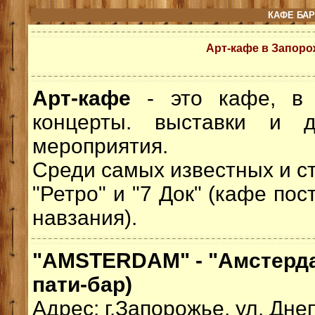
КАФЕ БАР
Арт-кафе в Запоро
Арт-кафе
- это кафе, в
концерты. выставки и д
мероприятия.
Среди самых известных и с
"Ретро" и "7 Док" (кафе по
навзания).
"AMSTERDAM" - "Амстерда
пати-бар)
Адрес: г.Запорожье, ул. Дне