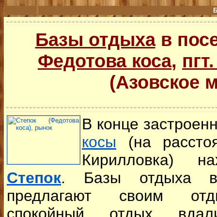
Базы отдыха
в посе
Федотова коса
,
пгт
(Азовское 
В конце застроен
косы
(на расстоя
Кирилловка) н
Степок
. Базы отдыха в
предлагают своим отд
спокойный отдых вдал