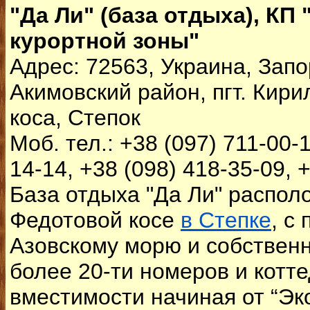
"Да Ли" (база отдыха), КП
курортной зоны"
Адрес: 72563, Украина, Зап
Акимовский район, пгт. Кир
коса, Степок
Моб. тел.: +38 (097) 711-00-1
14-14, +38 (098) 418-35-09, 
База отдыха "Да Ли" распол
Федотовой косе
в Степке
, с
Азовскому морю и собствен
более 20-ти номеров и котт
вместимости начиная от “Эк