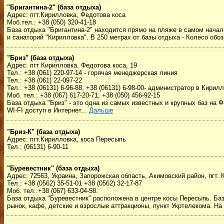
"Бригантина-2" (база отдыха)
Адрес: пгт.Кирилловка, Федотова коса
Моб.тел.: +38 (050) 320-41-18
База отдыха "Бригантина-2" находится прямо на пляже в самом нача
и санаторий "Кирилловка". В 250 метрах от базы отдыха - Колесо обо
"Бриз" (база отдыха)
Адрес: пгт Кирилловка, Федотова коса, 19
Тел.: +38 (061) 220-97-14 - горячая менеджерская линия
Тел.: +38 (061) 22-097-22
Тел.: +38 (06131) 6-96-88, +38 (06131) 6-98-00- администратор в Кирил
Моб. тел.: +38 (067) 617-20-71, +38 (050) 456-92-15
База отдыха "Бриз" - это одна из самых известных и крупных баз на 
WI-FI доступ в Интернет...
Дальше
"Бриз-К" (база отдыха)
Адрес: пгт.Кирилловка, коса Пересыпь
Тел.: (06131) 6-90-11
"Буревестник" (база отдыха)
Адрес: 72563, Украина, Запорожская область, Акимовский район, пгт.
Тел.: +38 (0562) 35-51-01 +38 (0562) 32-17-87
Моб. тел.:+38 (067) 633-04-58.
База отдыха "Буревестник" расположена в центре косы Пересыпь. База
рынок, кафе, детские и взрослые аттракционы, пункт Укртелекома. На