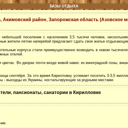
БАЗЫ ОТДЫХА
а, Акимовский район, Запорожская область (Азовское м
 небольшой поселение с населением 3,5 тысячи человек, нескольки
тные жители летом наперебой предлагают сдать свое жилье отдыхающи
отельные корпуса стали преимущественно возводить в новом тысячелет
тажных отелей.
и цветах. Во дворах почти везде живой навес из виноградной лозы, виш
онца сентября. За это время Кирилловку успевает посетить 3-3,5 милл
пы - выходцы из Украины, ностальгирующие за родными местами.
тели, пансионаты, санатории в Кирилловке
ние.