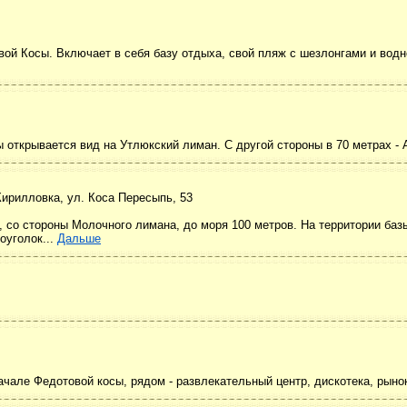
ой Косы. Включает в себя базу отдыха, свой пляж с шезлонгами и водн
 открывается вид на Утлюкский лиман. С другой стороны в 70 метрах - 
Кирилловка, ул. Коса Пересыпь, 53
 со стороны Молочного лимана, до моря 100 метров. На территории баз
оуголок...
Дальше
ачале Федотовой косы, рядом - развлекательный центр, дискотека, рынок