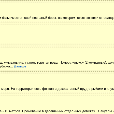
 базы имеется свой песчаный берег, на котором стоят зонтики от солнца
ш, умывальник, туалет, горячая вода. Номера «люкс» (2-комнатные): хо
уборка...
Дальше
 моря. На территории есть фонтан и декоративный пруд с рыбами и клум
а - 15 метров. Проживание в деревянных отдельных домиках. Санузлы н