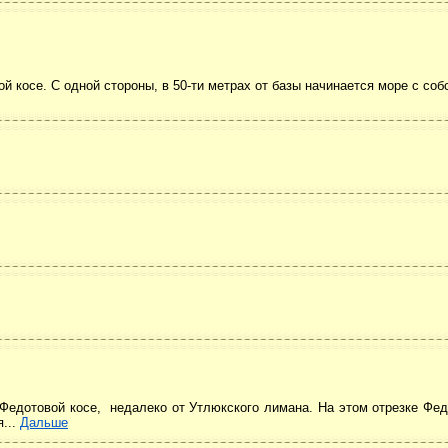
й косе. С одной стороны, в 50-ти метрах от базы начинается море с со
 Федотовой косе, недалеко от Утлюкского лимана. На этом отрезке Фе
я...
Дальше