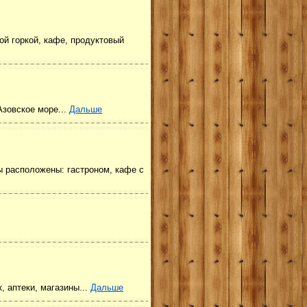
ой горкой, кафе, продуктовый
Азовское море...
Дальше
ы расположены: гастроном, кафе с
, аптеки, магазины...
Дальше