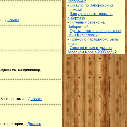
Запорожья
-
Экскурс по Запорожским
пляжам!
-
Экскурсионные тропы на
о.Хортица
...
Дальше
-
Питейный сервис на
Набережной
-
Пустые пляжи и невероятные
цены Кирилловки
-
Прыжок с парашютом. Быть
или...
-
Сколько стоил отдых на
Азовском море в 2005 году?
лодильник, кондиционер,
бы с цветами...
Дальше
а территории...
Дальше