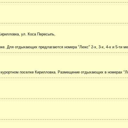
Кирилловка, ул. Коса Пересыпь,
е. Для отдыхающих предлагаются номера "Люкс" 2-х, 3-х, 4-х и 5-ти ме
 в курортном поселке Кирилловка. Размещение отдыхающих в номерах "Л