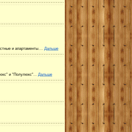
стные и апартаменты....
Дальше
юкс" и "Полулюкс"...
Дальше