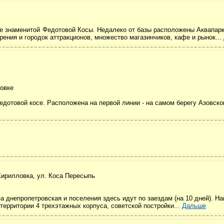
ле знаменитой Федотовой Косы. Недалеко от базы расположены Аквапар
зрения и городок аттракционов, множество магазинчиков, кафе и рынок...
ловке
Федотовой косе. Расположена на первой линии - на самом берегу Азовско
 Кирилловка, ул. Коса Пересыпь
 днепропетровская и поселения здесь идут по заездам (на 10 дней). На
 территории 4 трехэтажных корпуса, советской постройки...
Дальше