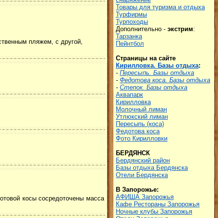
Товары для туризма и отдыха
Турфирмы
Турпоходы
Дополнительно -
экстрим
:
Тарзанка
бственным пляжем, с другой,
Пейнтбол
Страницы на сайте
Кирилловка. Базы отдыха
:
-
Пересыпь. Базы отдыха
-
Федотова коса. Базы отдыха
-
Степок. Базы отдыха
Аквапарк
Кирилловка
Молочный лиман
Утлюкский лиман
Пересыпь (коса)
Федотова коса
Фото Кирилловки
БЕРДЯНСК
Бердянский район
Базы отдыха Бердянска
Отели Бердянска
В Запорожье:
АФИША Запорожья
дотовой косы сосредоточены масса
Кафе Рестораны Запорожья
Ночные клубы Запорожья