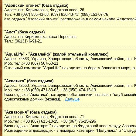
"Азовский огонек" (база отдыха)
Адрес: пгт. Кирилловка, Федотова коса, 26
Тел. +38 (097) 936-43-53, (097) 936-43-73, (099) 153-07-76
аза отдыха "Азовский огонек" расположена в самом начале Федотово
"Аист" (база отдыха)
Адрес: пгт.Кирилловка, коса Пересыпь
Тел.: (06131) 6-91-21
"AquaLife" - "Аквалайф" (жилой отельный комплекс)
Адрес: 72563, Украина, Запорожская область, Акимовский район, пгт. 
Моб. тел.:+38 (067) 567-50-21
Отельный комплекс "AquaLife" находится на берегу Азовского моря, в
"Акватика" (база отдыха)
Адрес: 72563, Украина, Запорожская область, Акимовский район, пгт. 
Моб. тел.:+38 (050) 471-83-63, +38 (050) 474-15-13
База отдыха "Акватика", которую собственники называют "клуб семейно
одноэтажные домики (эконом)...
Дальше
"Акватория" (база отдыха)
Адрес: пгт. Кирилловка, Федотова коса, 71
Моб.тел.: +38 (067) 613-18-15, +38 (067) 76-15-296
База отдыха "Акватория" находится на Федотовой косе между Азовс
Размещение отдыхающих - в номерах категории "Полулюкс" и "Станда