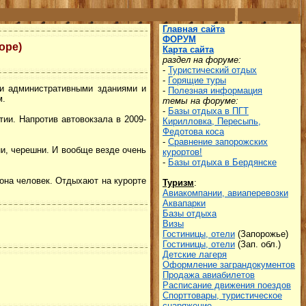
Главная сайта
ФОРУМ
оре)
Карта сайта
раздел на форуме:
-
Туристический отдых
-
Горящие туры
ми административными зданиями и
-
Полезная информация
м.
темы на форуме:
-
Базы отдыха в ПГТ
ии. Напротив автовокзала в 2009-
Кирилловка, Пересыпь,
Федотова коса
-
Сравнение запорожских
ни, черешни. И вообще везде очень
курортов!
-
Базы отдыха в Бердянске
иона человек. Отдыхают на курорте
Туризм
:
Авиакомпании, авиаперевозки
Аквапарки
Базы отдыха
Визы
Гостиницы, отели
(Запорожье)
Гостиницы, отели
(Зап. обл.)
Детские лагеря
Оформление заграндокументов
Продажа авиабилетов
Р
асписание движения поездов
Спорттовары, туристическое
снаряжение