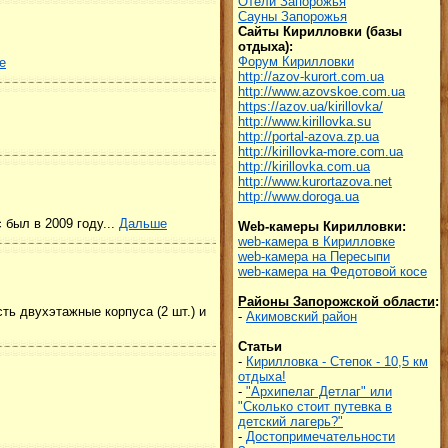
Отели Запорожья
Сауны Запорожья
Сайты Кирилловки (базы
отдыха):
Форум Кирилловки
е
http://azov-kurort.com.ua
http://www.azovskoe.com.ua
https://azov.ua/kirillovka/
http://www.kirillovka.su
http://portal-azova.zp.ua
http://kirillovka-more.com.ua
http://kirillovka.com.ua
http://www.kurortazova.net
http://www.doroga.ua
 был в 2009 году...
Дальше
Web-камеры Кирилловки:
web-камера в Кирилловке
web-камера на Пересыпи
web-камера на Федотовой косе
Районы Запорожской области
:
ть двухэтажные корпуса (2 шт.) и
-
Акимовский район
Статьи
-
Кирилловка - Степок - 10,5 км
отдыха!
-
"Архипелаг Детлаг" или
"Сколько стоит путевка в
детский лагерь?"
-
Достопримечательности