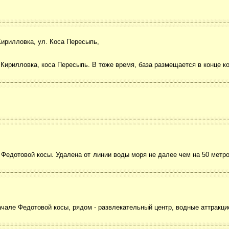
Кирилловка, ул. Коса Пересыпь,
Кирилловка, коса Пересыпь. В тоже время, база размещается в конце ко
Федотовой косы. Удалена от линии воды моря не далее чем на 50 метро
чале Федотовой косы, рядом - развлекательный центр, водные аттракцио