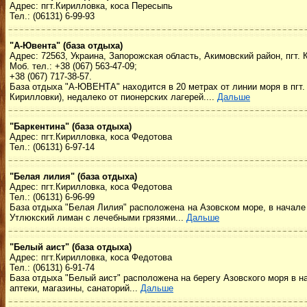
Адрес: пгт.Кирилловка, коса Пересыпь
Тел.: (06131) 6-99-93
"А-Ювента" (база отдыха)
Адрес: 72563, Украина, Запорожская область, Акимовский район, пгт. 
Моб. тел.: +38 (067) 563-47-09;
+38 (067) 717-38-57.
База отдыха "А-ЮВЕНТА" находится в 20 метрах от линии моря в пгт. 
Кирилловки), недалеко от пионерских лагерей....
Дальше
"Баркентина" (база отдыха)
Адрес: пгт.Кирилловка, коса Федотова
Тел.: (06131) 6-97-14
"Белая лилия" (база отдыха)
Адрес: пгт.Кирилловка, коса Федотова
Тел.: (06131) 6-96-99
База отдыха "Белая Лилия"
расположена на Азовском море, в начале 
Утлюкский лиман с лечебными грязями...
Дальше
"Белый аист" (база отдыха)
Адрес: пгт.Кирилловка, коса Федотова
Тел.: (06131) 6-91-74
База отдыха "Белый аист" расположена на берегу Азовского моря в на
аптеки, магазины, санаторий...
Дальше