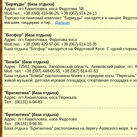
"Бермуды" (база отдыха)
Адрес: пгт.Кирилловка, коса Федотова, 58
Моб.тел.: +38 (093) 416-96-26, +38 (067) 974-24-13
Торгово-гостиничный комплекс "Бермуды" находится в начале Федотов
магазин, пиццерию и тир...
Дальше
"Босфор" (база отдыха)
Адрес: пгт.Кирилловка, Федотова коса
Моб.тел.: +38 (098) 429-57-04, +38 (067) 614-10-35
База отдыха "Босфор" находится на Федотовой Косе. С одной стороны
"Бомба" (база отдыха)
Адрес: 72563, Украина, Запорожская область, Акимовский район, пгт. 
Моб. тел.: +38 (097) 448-05-55, +38 (067) 614-47-53
База отдыха "Бомба" расположена ближе к середине косы "Пересыпь",
живой музыкой, детская игровая площадка, спортивная площадка и зо
"Бригантина" (база отдыха)
Адрес: пгт.Кирилловка, коса Пересыпь
Тел.: (06131) 6-94-83
"Бригантина" (база отдыха)
Адрес: пгт.Кирилловка, коса Федотова
Тел.: (06131) 9-96-85
База отдыха "Бригантина" расположена на берегу Азовского моря, в н