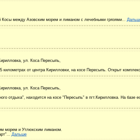
й Косы между Азовским морем и лиманом с лечебными грязями...
Дальш
Кирилловка, ул. Коса Пересыпь,
 5 километрах от центра Кирилловки, на косе Пересыпь. Открыт комплекс
Кирилловка, ул. Коса Пересыпь,
го отдыха", находится на косе "Пересыпь" в пгт.Кирилловка. На базе ес
ким морем и Утлюкским лиманом.
рт"...
Дальше