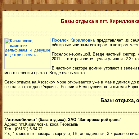
Базы отдыха в пгт. Кирилловк
Поселок Кирилловка
представляет из себя
обширным частным сектором, в котором мес
Поселок небольшой. Везде частный сектор, 
2011 г.г. отстраивается целая улица из 2-3-э
В частном секторе домики утопают в зелени 
много зелени и цветов. Везде очень чисто.
Сезон отдыха на Азовском море открывается уже в мае и длится до к
не только граждане Украины, России и Белоруссии, но и жители Евро
Базы отдыха, о
"Автомобилист" (база отдыха), ЗАО "Запорожстройтранс"
Адрес: пгт.Кирилловка, коса Пересыпь
Тел.: (06131) 6-94-71
2-х, 4-х местные номера в корпусе, ТВ, холодильник, 3-х разовое пита