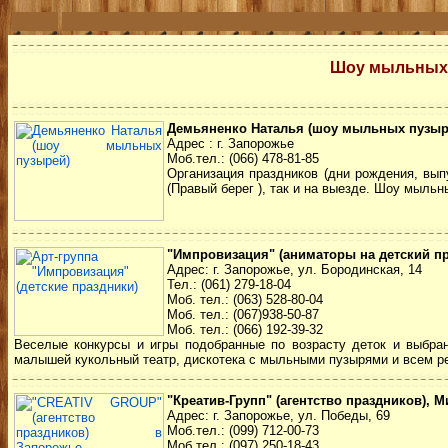
Шоу мыльных 
Демьяненко Наталья (шоу мыльных пузыре
Адрес : г. Запорожье
Моб.тел.: (066) 478-81-85
Организация праздников (дни рождения, выпу
(Правый берег ), так и на выезде. Шоу мыльн
"Импровизация" (аниматоры на детский п
Адрес: г. Запорожье, ул. Бородинская, 14
Тел.: (061) 279-18-04
Моб. тел.: (063) 528-80-04
Моб. тел.: (067)938-50-87
Моб. тел.: (066) 192-39-32
Веселые конкурсы и игры подобранные по возрасту деток и выбран
малышей кукольный театр, дискотека с мыльными пузырями и всем ре
"Креатив-Групп" (агентство праздников), М
Адрес: г. Запорожье, ул. Победы, 69
Моб.тел.: (099) 712-00-73
Моб.тел.: (097) 250-18-43