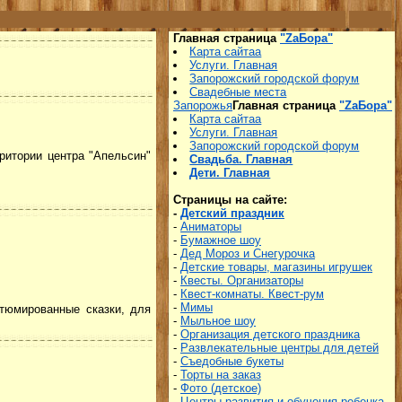
Главная страница
"ZаБора"
Карта сайтаа
Услуги. Главная
Запорожский городской форум
Свадебные места
Запорожья
Главная страница
"ZаБора"
Карта сайтаа
Услуги. Главная
Запорожский городской форум
рритории центра "Апельсин"
Свадьба. Главная
Дети. Главная
Страницы на сайте:
-
Детский праздник
-
Аниматоры
-
Бумажное шоу
-
Дед Мороз и Снегурочка
-
Детские товары, магазины игрушек
-
Квесты. Организаторы
-
Квест-комнаты. Квест-рум
-
Мимы
тюмированные сказки, для
-
Мыльное шоу
-
Организация детского праздника
-
Развлекательные центры для детей
-
Съедобные букеты
-
Торты на заказ
-
Фото (детское)
-
Центры развития и обучения ребенка