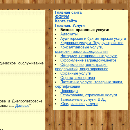
Главная сайта
ФОРУМ
Карта сайта
Главная. Услуги
Бизнес, правовые услуги:
Адвокаты
Аудиторские и бухгалтерские услуги
Кадровые услуги. Трудоустройство
Консалтинговые услуги,
маркетинговые исследования
Нотариус, нотариальные услуги
Оформление заграндокументов
идическое обслуживание
Оформление, регистрация
предприятий, лицензирование
Охранные услуги
Оценка, экспертиза
Патентные услуги, товарные знаки,
сертификация
Переводы
Страхование, страховые услуги
Таможенные услуги, ВЭД
ве и Днепропетровске.
Юридические услуги
ность...
Дальше
*