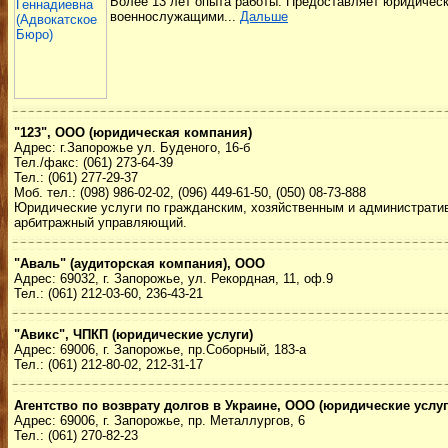
Более 13 лет опыта работы. Предоставляет юридическ
военнослужащими...
Дальше
"123", ООО (юридическая компания)
Адрес: г.Запорожье ул. Буденого, 16-б
Тел./факс: (061) 273-64-39
Тел.: (061) 277-29-37
Моб. тел.: (098) 986-02-02, (096) 449-61-50, (050) 08-73-888
Юридические услуги по гражданским, хозяйственным и административ
арбитражный управляющий.
"Аваль" (аудиторская компания), ООО
Адрес: 69032, г. Запорожье, ул. Рекордная, 11, оф.9
Тел.: (061) 212-03-60, 236-43-21
"Авикс", ЧПКП (юридические услуги)
Адрес: 69006, г. Запорожье, пр.Соборный, 183-а
Тел.: (061) 212-80-02, 212-31-17
Агентство по возврату долгов в Украине, ООО (юридические услуг
Адрес: 69006, г. Запорожье, пр. Металлургов, 6
Тел.: (061) 270-82-23