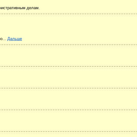
нистративным делам.
о...
Дальше