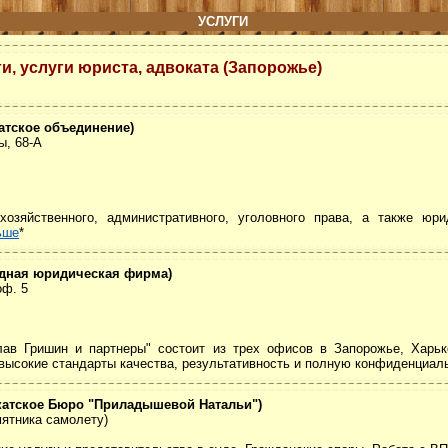
УСЛУГИ
, услуги юриста, адвоката (Запорожье)
атское объединение)
ы, 68-А
хозяйственного, административного, уголовного права, а также юр
ьше
*
одная юридическая фирма)
оф. 5
в Гришин и партнеры" состоит из трех офисов в Запорожье, Харько
ысокие стандарты качества, результативность и полную конфиденциаль
катское Бюро "Приладышевой Натальи")
мятника самолету)