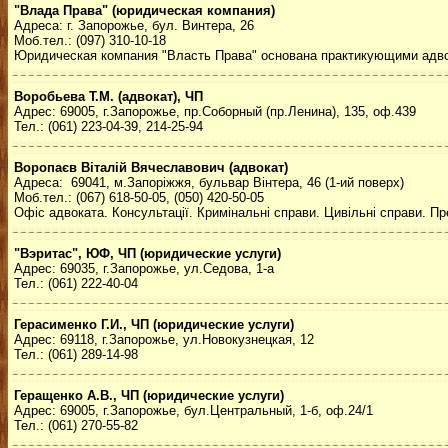
"Влада Права" (юридическая компания)
Адреса: г. Запорожье, бул. Винтера, 26
Моб.тел.: (097) 310-10-18
Юридическая компания "Власть Права" основана практикующими адво
Воробьева Т.М. (адвокат), ЧП
Адрес: 69005, г.Запорожье, пр.Соборный (пр.Ленина), 135, оф.439
Тел.: (061) 223-04-39, 214-25-94
Воропаєв Віталій Вячеславович (адвокат)
Адреса: 69041, м.Запоріжжя, бульвар Вінтера, 46 (1-ий поверх)
Моб.тел.: (067) 618-50-05, (050) 420-50-05
Офіс адвоката. Консультації. Кримінальні справи. Цивільні справи. П
"Вэритас", ЮФ, ЧП (юридические услуги)
Адрес: 69035, г.Запорожье, ул.Седова, 1-а
Тел.: (061) 222-40-04
Герасименко Г.И., ЧП (юридические услуги)
Адрес: 69118, г.Запорожье, ул.Новокузнецкая, 12
Тел.: (061) 289-14-98
Геращенко А.В., ЧП (юридические услуги)
Адрес: 69005, г.Запорожье, бул.Центральный, 1-б, оф.24/1
Тел.: (061) 270-55-82