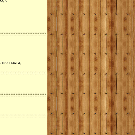
О, с
ственности,