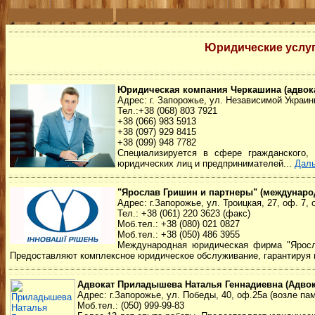
Юридические услуги
Юридическая компания Черкашина (адвок
Адрес: г. Запорожье, ул. Независимой Украин
Тел.:+38 (068) 803 7921
+38 (066) 983 5913
+38 (097) 929 8415
+38 (099) 948 7782
Специализируется в сфере гражданского, 
юридических лиц и предпринимателей...
Дал
"Ярослав Гришин и партнеры" (междунар
Адрес: г.Запорожье, ул. Троицкая, 27, оф. 7, 
Тел.: +38 (061) 220 3623 (факс)
Моб.тел.: +38 (080) 021 0827
Моб.тел.: +38 (050) 486 3955
Международная юридическая фирма "Яросла
Предоставляют комплексное юридическое обслуживание, гарантируя в
Адвокат Приладышева Наталья Геннадиевна (Адво
Адрес: г.Запорожье, ул. Победы, 40, оф.25а (возле па
Моб.тел.: (050) 999-99-83