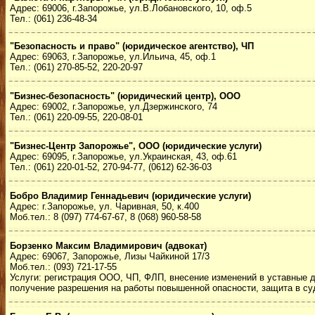
Адрес: 69006, г.Запорожье, ул.В.Лобановского, 10, оф.5
Тел.: (061) 236-48-34
"Безопасность и право" (юридическое агентство), ЧП
Адрес: 69063, г.Запорожье, ул.Ильича, 45, оф.1
Тел.: (061) 270-85-52, 220-20-97
"Бизнес-безопасность" (юридический центр), ООО
Адрес: 69002, г.Запорожье, ул.Дзержинского, 74
Тел.: (061) 220-09-55, 220-08-01
"Бизнес-Центр Запорожье", ООО (юридические услуги)
Адрес: 69095, г.Запорожье, ул.Украинская, 43, оф.61
Тел.: (061) 220-01-52, 270-94-77, (0612) 62-36-03
Бобро Владимир Геннадьевич (юридические услуги)
Адрес: г.Запорожье, ул. Чаривная, 50, к.400
Моб.тел.: 8 (097) 774-67-67, 8 (068) 960-58-58
Борзенко Максим Владимирович (адвокат)
Адрес: 69067, Запорожье, Лизы Чайкиной 17/3
Моб.тел.: (093) 721-17-55
Услуги: регистрация ООО, ЧП, ФЛП, внесение изменений в уставные 
получение разрешения на работы повышенной опасности, защита в су