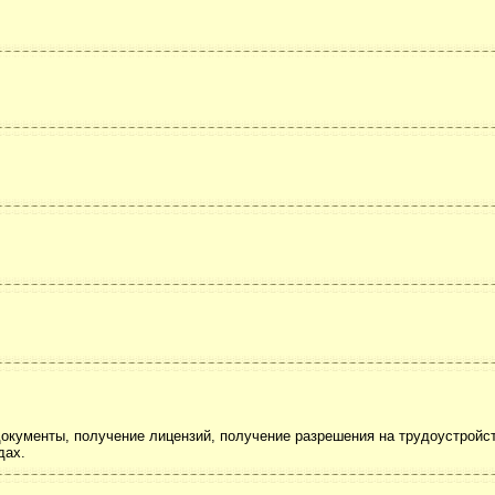
документы, получение лицензий, получение разрешения на трудоустройст
дах.