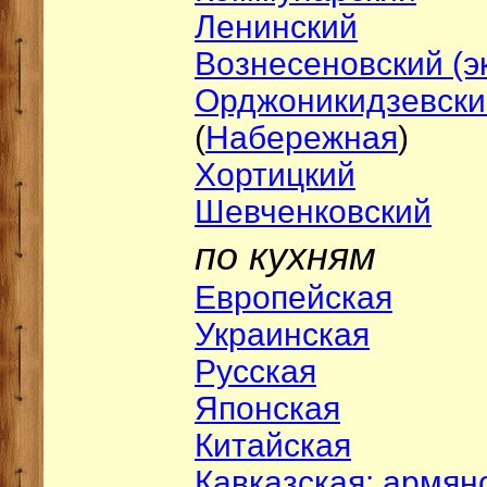
Ленинский
Вознесеновский (э
Орджоникидзевски
(
Набережная
)
Хортицкий
Шевченковский
по кухням
Европейская
Украинская
Русская
Японская
Китайская
Кавказская: армян