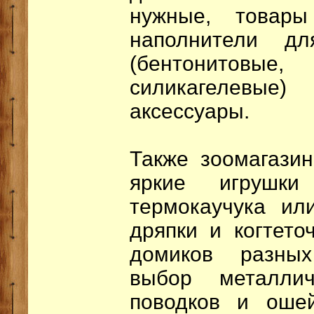
нужные, товар
наполнители дл
(бентонито
силикагелевы
аксессуары.
Также зоомагази
яркие игрушк
термокаучука ил
дряпки и когтето
домиков разны
выбор металли
поводков и ошей