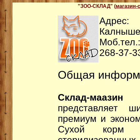
"ЗОО-СКЛАД" (
магазин-
Адрес:
Калнышев
Моб.тел.
268-37-33
Общая информ
Склад-мааз
представляет ш
премиум и эконом
Сухой корм д
стерилизованны