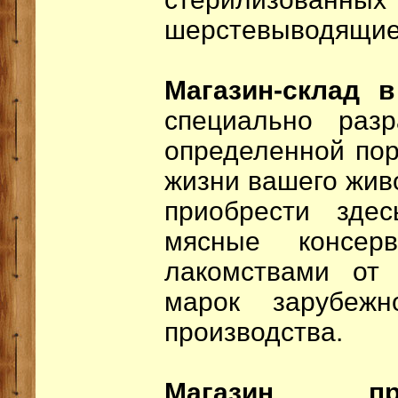
шерстевыводящие
Магазин-склад 
специально раз
определенной пор
жизни вашего жив
приобрести зде
мясные консер
лакомствами от 
марок зарубежн
производства.
Магазин пр