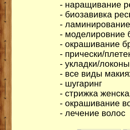
- наращивание р
- биозавивка ре
- ламинирование
- моделировние 
- окрашивание б
- прически/плете
- укладки/локоны
- все виды маки
- шугаринг
- стрижка женск
- окрашивание в
- лечение волос