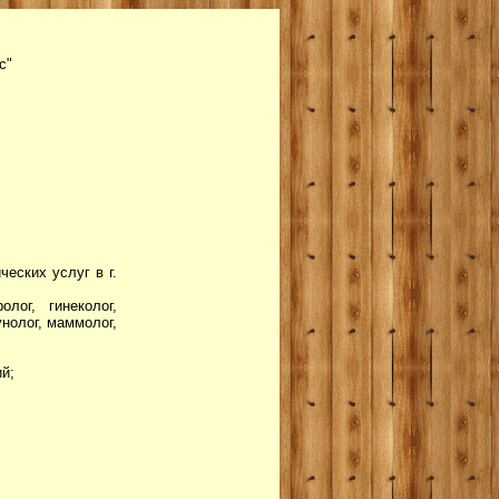
с"
еских услуг в г.
лог, гинеколог,
унолог, маммолог,
й;