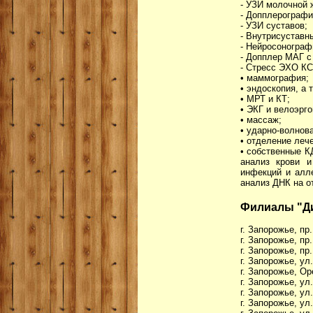
- УЗИ молочной 
- Допплерографи
- УЗИ суставов;
- Внутрисуставн
- Нейросонограф
- Допплер МАГ с 
- Стресс ЭХО КС
• маммография;
• эндоскопия, а
• МРТ и КТ;
• ЭКГ и велоэрг
• массаж;
• ударно-волнова
• отделение леч
• собственные К
анализ крови и
инфекций и алл
анализ ДНК на о
Филиалы "Д
г. Запорожье, пр
г. Запорожье, пр
г. Запорожье, пр
г. Запорожье, ул
г. Запорожье, Ор
г. Запорожье, ул
г. Запорожье, у
г. Запорожье, ул