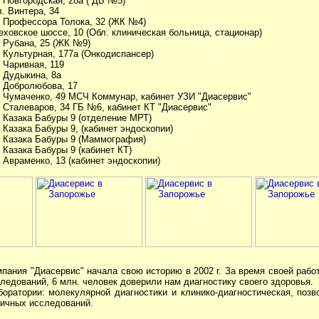
. Новгородская, 28а ( ДБ №5)
л. Винтера, 34
л. Профессора Толока, 32 (ЖК №4)
еховское шоссе, 10 (Обл. клиническая больница, стационар)
. Рубана, 25 (ЖК №9)
. Культурная, 177а (Онкодиспансер)
. Чаривная, 119
. Дудыкина, 8а
. Добролюбова, 17
л. Чумаченко, 49 МСЧ Коммунар, кабинет УЗИ "Диасервис"
. Сталеваров, 34 ГБ №6, кабинет КТ "Диасервис"
. Казака Бабуры 9 (отделение МРТ)
. Казака Бабуры 9, (кабинет эндоскопии)
л. Казака Бабуры 9 (Маммография)
. Казака Бабуры 9 (кабинет КТ)
. Авраменко, 13 (кабинет эндоскопии)
пания "Диасервис" начала свою историю в 2002 г. За время своей раб
следований, 6 млн. человек доверили нам диагностику своего здоровья.
оратории: молекулярной диагностики и клинико-диагностическая, поз
личных исследований.