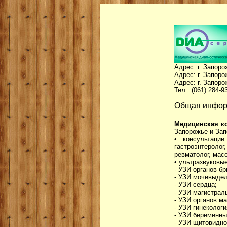
Адрес: г. Запоро
Адрес: г. Запоро
Адрес: г. Запоро
Тел.: (061) 284-9
Общая инфор
Медицинская к
Запорожье и Зап
• консультации
гастроэнтеролог,
ревматолог, мас
• ультразвуковы
- УЗИ органов б
- УЗИ мочевыде
- УЗИ сердца;
- УЗИ магистрал
- УЗИ органов м
- УЗИ гинекологи
- УЗИ беременны
- УЗИ щитовидно