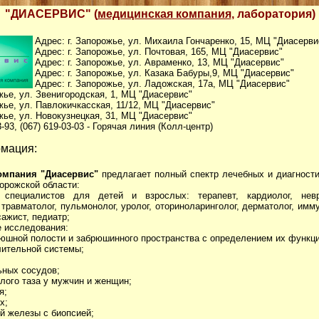
"ДИАСЕРВИС" (
медицинская компания
, лаборатория)
Адрес: г. Запорожье, ул. Михаила Гончаренко, 15, МЦ "Диасерви
Адрес: г. Запорожье, ул. Почтовая, 165, МЦ "Диасервис"
Адрес: г. Запорожье, ул. Авраменко, 13, МЦ "Диасервис"
Адрес: г. Запорожье, ул. Казака Бабуры,9, МЦ "Диасервис"
Адрес: г. Запорожье, ул. Ладожская, 17а, МЦ "Диасервис"
жье, ул. Звенигородская, 1, МЦ "Диасервис"
жье, ул. Павлокичкасская, 11/12, МЦ "Диасервис"
жье, ул. Новокузнецкая, 31, МЦ "Диасервис"
3-93, (067) 619-03-03 - Горячая линия (Колл-центр)
мация:
омпания "Диасервис"
предлагает полный спектр лечебных и диагностич
орожской области:
 специалистов для детей и взрослых: терапевт, кардиолог, невро
 травматолог, пульмонолог, уролог, оториноларинголог, дерматолог, имм
сажист, педиатр;
е исследования:
рюшной полости и забрюшинного пространства с определением их функци
лительной системы;
ьных сосудов;
алого таза у мужчин и женщин;
я;
х;
й железы с биопсией;