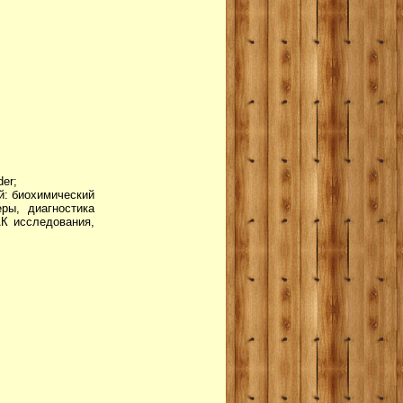
er;
й: биохимический
ры, диагностика
К исследования,