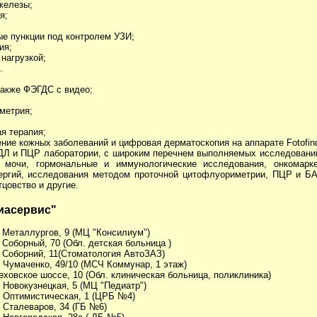
железы;
я;
ые пункции под контролем УЗИ;
ия;
нагрузкой;
.
 также ФЭГДС с видео;
ометрия;
я терапия;
ение кожных заболеваний и цифровая дерматоскопия на аппарате Fotofind
ДЛ и ПЦР лаборатории, с широким перечнем выполняемых исследовани
 мочи, гормональные и иммунологические исследования, онкомарке
ергий, исследования методом проточной цитофлуориметрии, ПЦР и БА
тцовство и другие.
иасервис"
. Металлургов, 9 (МЦ "Консилиум")
. Соборный, 70 (Обл. детская больница )
. Соборний, 11(Стоматология АвтоЗАЗ)
. Чумаченко, 49/10 (МСЧ Коммунар, 1 этаж)
еховское шоссе, 10 (Обл. клиническая больница, поликлиника)
. Новокузнецкая, 5 (МЦ "Педиатр")
л. Оптимистическая, 1 (ЦРБ №4)
. Сталеваров, 34 (ГБ №6)