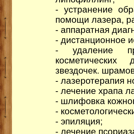
- устранение об
помощи лазера, р
- аппаратная диаг
- дистанционное 
- удаление п
косметических 
звездочек. шрамов
- лазеротерапия н
- лечение храпа л
- шлифовка кожног
- косметологическ
- эпиляция;
- лечение псориаз