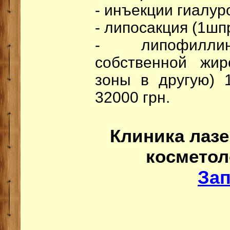
- инъекции гиалур
- липосакция (1шпр
- липофиллин
собственной жи
зоны в другую) 
32000 грн.
Клиника лаз
космето
За