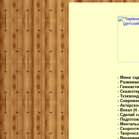
- Мини са
-
Развиваю
- Гимнаст
- Сказкот
- Тхэквондо
- Современ
- Актерско
- Вокал (4 
- Сделай са
-
Подготов
- Менталь
-
Скорочт
-
Творческ
- Вечеринк