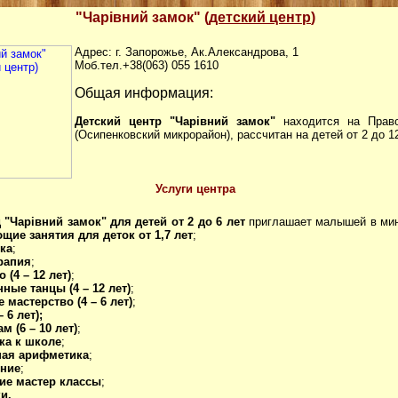
"Чарівний замок" (
детский центр
)
Адрес: г. Запорожье, Ак.Александрова, 1
Моб.тел.+38(063) 055 1610
Общая информация:
Детский центр "Чарівний замок"
находится на Прав
(Осипенковский микрорайон), рассчитан на детей от 2 до 12
Услуги центра
д "Чарівний замок"
для детей от 2 до 6 лет
приглашает малышей в мин
щие занятия для деток от 1,7 лет
;
ика
;
ерапия
;
 (4 – 12 лет)
;
ные танцы (4 – 12 лет)
;
е мастерство (4 – 6 лет)
;
– 6 лет);
м (6 – 10 лет)
;
ка к школе
;
ная арифметика
;
ение
;
ие мастер классы
;
и.