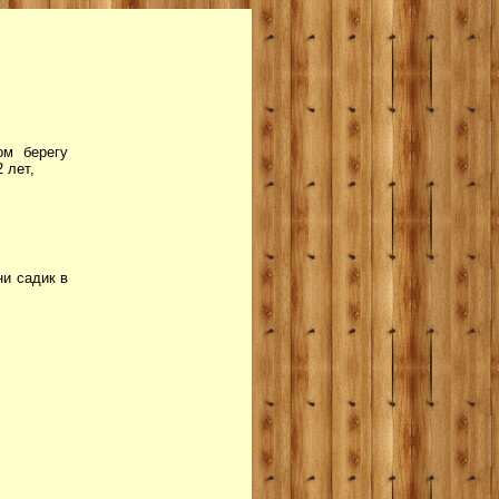
ом берегу
 лет,
и садик в