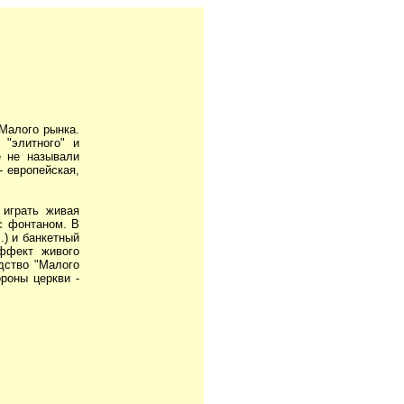
Малого рынка.
 "элитного" и
е не называли
- европейская,
 играть живая
с фонтаном. В
) и банкетный
эффект живого
дство "Малого
ороны церкви -