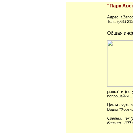
"Парк Аве
Адрес: г.Запо
Тел.: (061) 21
Общая ин
рынка" и (не
попрошайки...
Цены
- чуть 
Водка "Хортица
Средний чек (
Банкет - 200 