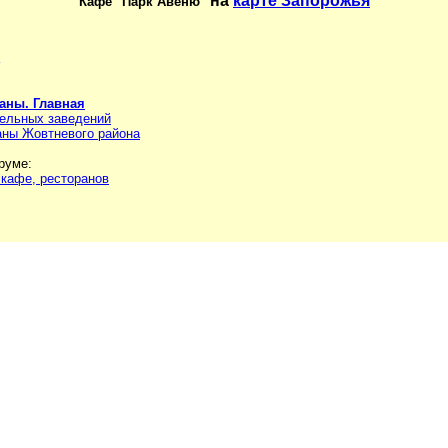
на
карте Запорожья
Кафе "Парк Авеню"
аны. Главная
тельных заведений
аны Жовтневого района
руме:
кафе, ресторанов