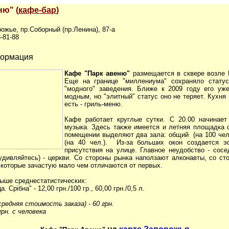
ню" (
кафе-бар
)
рожье, пр.Соборный (пр.Ленина), 87-а
3-81-88
формация
Кафе "Парк авеню"
размещается в сквере возле 
Еще на границе "миллениума" сохраняло статус
"модного" заведения. Ближе к 2009 году его уж
модным, но "элитный" статус оно не теряет. Кухня 
есть - гриль-меню.
Кафе работает круглые сутки. С 20.00 начинает
музыка. Здесь также имеется и летняя площадка 
помещении выделяют два зала: общий (на 100 чел.
(на 40 чел.). Из-за больших окон создается 
присутствия на улице. Главное неудобство - сосе
 удивляйтесь) - церкви. Со стороны рынка наползают алконавты, со ст
 которые зачастую мало чем отличаются от первых.
выше среднестатистических:
. Срібна" - 12,00 грн./100 гр., 60,00 грн./0,5 л.
средняя стоимость заказа) - 60 грн
.
грн. с человека