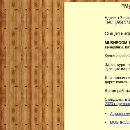
"М
Адрес: г.Запо
Тел.: (095) 57
Общая ин
MUSHROOM l
вечеринки, па
Кухня европей
Здесь курят 
курящих или 
Для именинни
дарит кальян 
Время работы:
Скандалы:
в 
2020 году зав
Афиша клу
MUSHROOM