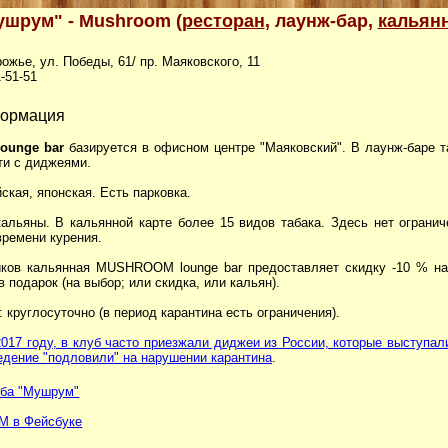
ушрум" - Mushroom (
ресторан
, лаунж-бар,
кальян
рожье, ул. Победы, 61/ пр. Маяковского, 11
1-51-51
формация
ounge bar
базируется в офисном центре "Маяковский". В лаунж-баре 
ти с диджеями.
ская, японская. Есть парковка.
кальяны. В кальянной карте более 15 видов табака. Здесь нет огранич
времени курения.
ков кальянная MUSHROOM lounge bar предоставляет скидку -10 % на
в подарок (на выбор; или скидка, или кальян).
 круглосуточно (в период карантина есть ограничения).
2017 году, в клуб часто приезжали диджеи из России, которые выступал
едение "подловили" на нарушении карантина
.
ба "Мушрум"
 в Фейсбуке