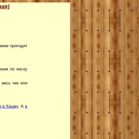
ная
)
также проходят
ения по числу
 весь чек или
и в Крыму
. А
в