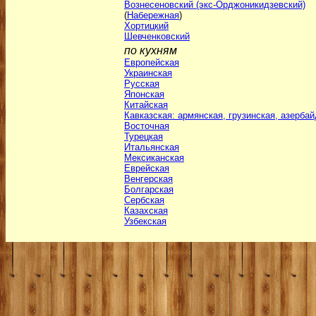
Вознесеновский (экс-Орджоникидзевский)
(
Набережная
)
Хортицкий
Шевченковский
по кухням
Европейская
Украинская
Русская
Японская
Китайская
Кавказская: армянская, грузинская, азерба
Восточная
Турецкая
Итальянская
Мексиканская
Еврейская
Венгерская
Болгарская
Сербская
Казахская
Узбекская