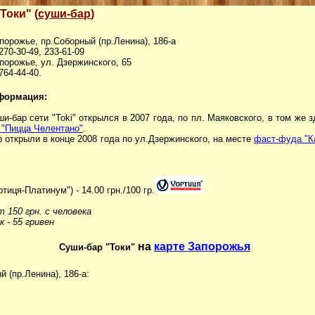
"Токи" (
суши-бар
)
апорожье, пр.Соборный (пр.Ленина), 186-а
 270-30-49, 233-61-09
апорожье, ул. Дзержинского, 65
 764-44-40.
формация:
и-бар сети "Toki" открылся в 2007 года, по пл. Маяковского, в том же з
 "Пицца Челентано"
.
 открыли в конце 2008 года по ул.Дзержинского, на месте
фаст-фуда "К
тиця-Платинум") - 14.00 грн./100 гр.
т 150 грн. с человека
к - 55 гривен
на
карте Запорожья
Суши-бар "Токи"
й (пр.Ленина), 186-а: