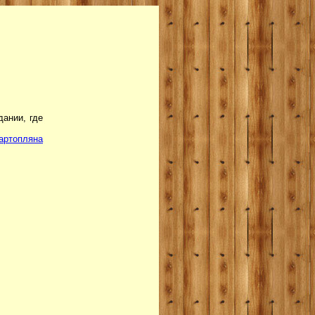
дании, где
артопляна