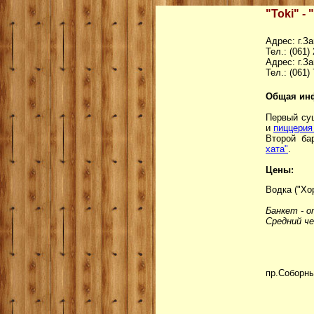
"Toki" - 
Адрес: г.З
Тел.: (061)
Адрес: г.З
Тел.: (061)
Общая ин
Первый суш
и
пиццерия
Второй бар
хата"
.
Цены:
Водка ("Хор
Банкет - о
Средний че
пр.Соборны