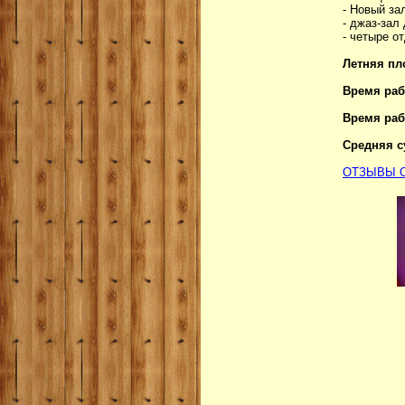
- Новый за
- джаз-зал
- четыре о
Летняя пл
Время раб
Время ра
Средняя с
ОТЗЫВЫ О