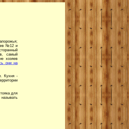
апорожья;
аев №12 и
сторанный
ов, самый
ие хозяев
сь они на
. Кухня -
ерритории
стояка для
и называть