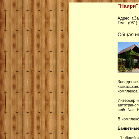
"Наири" 
Адрес: г.З
Тел.: (061)
Общая и
Заведение
кавказска
комплекса 
Интерьер н
автотрансп
себя Nairi 
В комплек
Банкетные
- 1 общий 