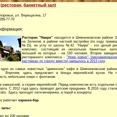
(
ресторан
,
банкетный зал
)
апорожье, ул. Верещагина, 17
 289-77-70
нформация:
Ресторан "Наири"
находится в Шевченковском районе З
на Зеленом, в районе частной застройки (по ходу трамв
№15), на углу от школы №42. "Наири" - это целый ре
комплекс, состоящий из нескольких банкетных зал
большой из которых - на 150 человек. Второе заведен
ресторанного комплекса -
"Ноев ковчег" (рекламировали
растяжках по городу вместе) закрылось в 2013 год
у.
 одно из самых известных "армянских" кафе в Шевченковском районе
я. Впрочем, здесь предлагают и блюда европейской кухни. На т
есть небольшое озеро с фонтаном.
е кавказский, а скорее европейский. Перед комплексом есть отдельная 
орта. С 2012 года здесь проводят детские праздники. В 2016 году стал
Patio. Здесь проходят пати-вечеринки, а порой и концерты.
се работает
караоке-бар
.
 залы:
зал до 100 человек.