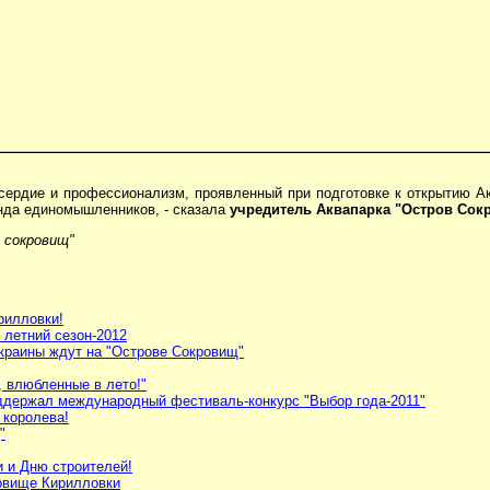
усердие и профессионализм, проявленный при подготовке к открытию А
нда единомышленников, - сказала
учредитель Аквапарка "Остров Сок
 сокровищ"
рилловки!
 летний сезон-2012
краины ждут на "Острове Сокровищ"
 влюбленные в лето!"
ддержал международный фестиваль-конкурс "Выбор года-2011"
 королева!
"
и и Дню строителей!
ровище Кирилловки