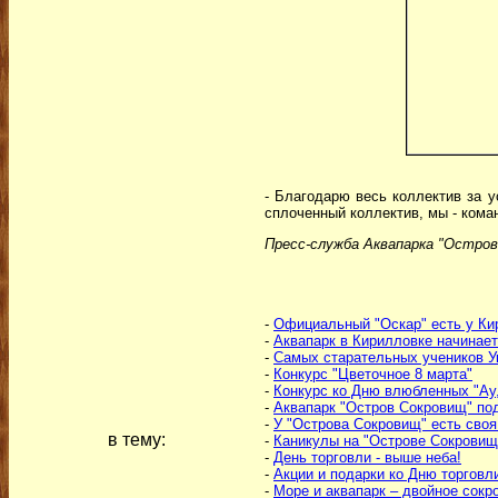
- Благодарю весь коллектив за 
сплоченный коллектив, мы - кома
Пресс-служба Аквапарка "Остров
-
Официальный "Оскар" есть у Ки
-
Аквапарк в Кирилловке начинает
-
Самых старательных учеников У
-
Конкурс "Цветочное 8 марта"
-
Конкурс ко Дню влюбленных "Ау,
-
Аквапарк "Остров Сокровищ" по
-
У "Острова Сокровищ" есть своя
в тему:
-
Каникулы на "Острове Сокровищ
-
День торговли - выше неба!
-
Акции и подарки ко Дню торговл
-
Море и аквапарк – двойное сок