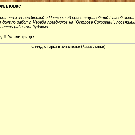
рилловке
юня епископ Бердянский и Приморский преосвященнейший Елисей освя
на долгую работу. Череда праздников на "Острове Сокровищ", посвящ
енилась рабочими буднями.
!!! Гуляли три дня.