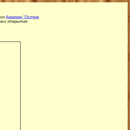
тил
Аквапарк "Остров
енных открытию