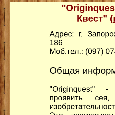
"Originques
Квест"
(
Адрес: г. Запор
186
Моб.тел.: (097) 0
Общая инфор
"Originquest" 
проявить сея,
изобретательност