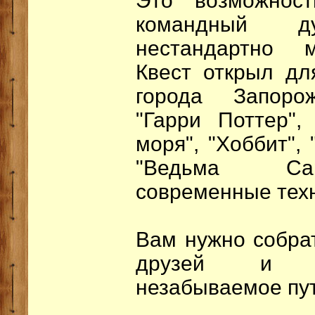
Это возможност
командный 
нестандартно 
Квест открыл дл
города Запорож
"Гарри Поттер",
моря", "Хоббит",
"Ведьма Сар
современные тех
Вам нужно собра
друзей и о
незабываемое пу