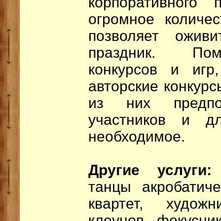
корпоративного 
огромное количес
позволяет ожив
праздник. По
конкурсов и игр
авторские конкурс
из них предпол
участников и д
необходимое.
Другие услуги
танцы акробатич
квартет, художн
клоунов, фокусник