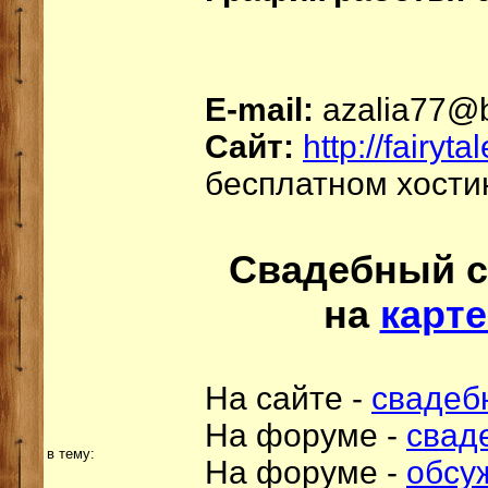
E-mail:
azalia77@b
Сайт:
http://fairyt
бесплатном хости
Свадебный са
на
карт
На сайте -
свадеб
На форуме -
свад
в тему:
На форуме -
обсу