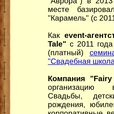
"Аврора") в 2013
месте базирова
"Карамель" (с 2011
Как
event-агентс
Tale"
с 2011 год
(платный)
семин
"Свадебная школа
Компания "Fairy
организацию в
Свадьбы, детс
рождения, юбиле
корпоративные ве