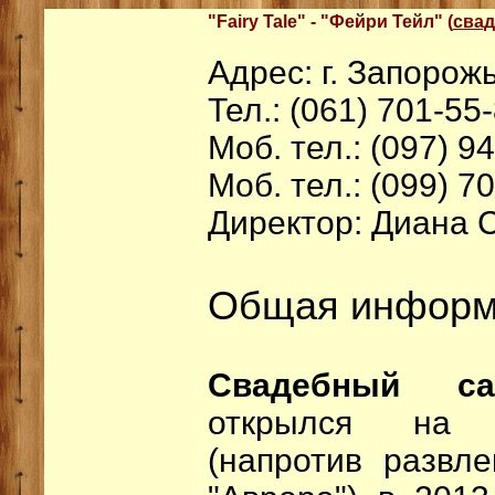
"Fairy Tale" - "Фейри Тейл" (
сва
Адрес: г. Запорожь
Тел.: (061) 701-55
Моб. тел.: (097) 9
Моб. тел.: (099) 7
Директор: Диана 
Общая информ
Свадебный са
открылся на 
(напротив развле