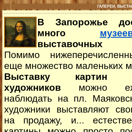
ГАЛЕРЕИ,
ВЫСТА
В Запорожье дос
много
музее
выставочных 
Помимо нижеперечисленн
еще множество маленьких м
Выставку картин м
художников
можно еж
наблюдать на пл. Маяковс
художники выставляют сво
на продажу, и... естеств
картины можно просто пос