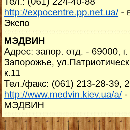
Тел.: (061) 224-40-88
http://expocentre.pp.net.ua/
- 
Экспо
МЭДВИН
Адрес: запор. отд. - 69000, г.
Запорожье, ул.Патриотическа
к.11
Тел./факс: (061) 213-28-39, 
http://www.medvin.kiev.ua/a/
-
МЭДВИН