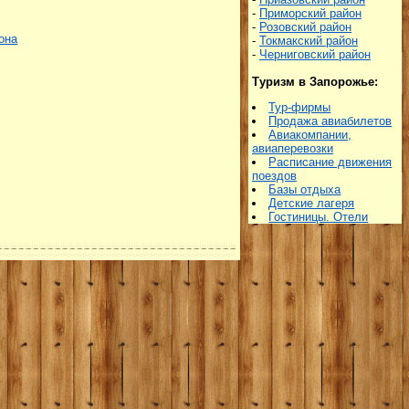
-
Приморский район
-
Розовский район
она
-
Токмакский район
-
Черниговский район
Туризм в Запорожье:
Тур-фирмы
Продажа авиабилетов
Авиакомпании,
авиаперевозки
Р
асписание движения
поездов
Базы отдыха
Детские лагеря
Гостиницы. Отели