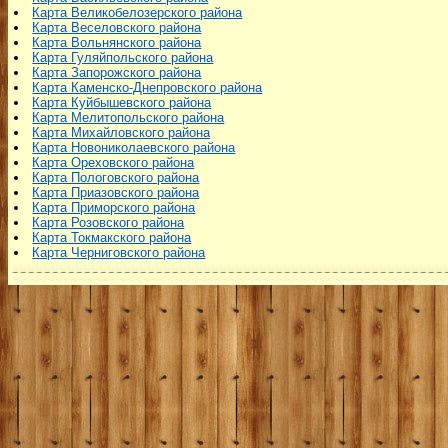
Карта Великобелозерского района
Карта Веселовского района
Карта Вольнянского района
Карта Гуляйпольского района
Карта Запорожского района
Карта Каменско-Днепровского района
Карта Куйбышевского района
Карта Мелитопольского района
Карта Михайловского района
Карта Новониколаевского района
Карта Ореховского района
Карта Пологовского района
Карта Приазовского района
Карта Приморского района
Карта Розовского района
Карта Токмакского района
Карта Черниговского района