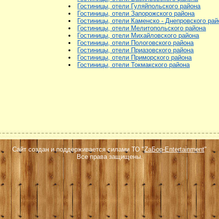
Гостиницы, отели Гуляйпольского района
Гостиницы, отели Запорожского района
Гостиницы, отели Каменско - Днепровского рай
Гостиницы, отели Мелитопольского района
Гостиницы, отели Михайловского района
Гостиницы, отели Пологовского района
Гостиницы, отели Приазовского района
Гостиницы, отели Приморского района
Гостиницы, отели Токмакского района
Сайт создан и поддерживается силами ТО "
ZаБор-Entertainment
"
Все права защищены.