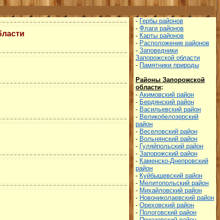
-
Гербы районов
-
Флаги районов
бласти
-
Карты районов
-
Расположение районов
-
Заповедники
Запорожской области
-
Памятники природы
Районы Запорожской
области
:
-
Акимовский район
-
Бердянский район
-
Васильевский район
-
Великобелозерский
район
-
Веселовский район
-
Вольнянский район
-
Гуляйпольский район
-
Запорожский район
-
Каменско-Днепровский
район
-
Куйбышевский район
-
Мелитопольский район
-
Михайловский район
-
Новониколаевский район
-
Ореховский район
-
Пологовский район
-
Приазовский район