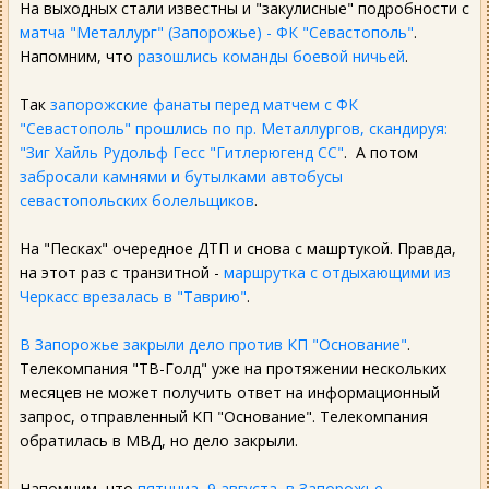
На выходных стали известны и "закулисные" подробности с
матча "Металлург" (Запорожье) - ФК "Севастополь"
.
Напомним, что
разошлись команды боевой ничьей
.
Так
запорожские фанаты перед матчем с ФК
"Севастополь" прошлись по пр. Металлургов, скандируя:
"Зиг Хайль Рудольф Гесс "Гитлерюгенд СС"
. А потом
забросали камнями и бутылками автобусы
севастопольских болельщиков
.
На "Песках" очередное ДТП и снова с машртукой. Правда,
на этот раз с транзитной -
маршрутка с отдыхающими из
Черкасс врезалась в "Таврию"
.
В Запорожье закрыли дело против КП "Основание"
.
Телекомпания "ТВ-Голд" уже на протяжении нескольких
месяцев не может получить ответ на информационный
запрос, отправленный КП "Основание". Телекомпания
обратилась в МВД, но дело закрыли.
Напомним, что
пятнциа, 9 августа, в Запорожье