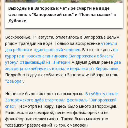
Выходные в Запорожье: четыре смерти на воде,
фестиваль "Запорожский спас" и "Поляна сказок" в
Дубовке
Воскресенье, 11 августа, отметилось в Запорожье целым
рядом трагедий на воде. Только за воскресенье
утонули
два ребенка
и
один взрослый человек
. В этот же день
на
курорте в Новоконстантиновке (Запорожская область)
утонул отдыхающий из…Нигерии
. А двумя днями ранее
два
херсонца захлебнулись в канале недалеко от Кирилловки
.
Подробно о других событиях в Запорожье обозреватель
"ZаБора"
.
Но не все было так плохо на выходных.
В субботу возле
Запорожского дуба стартовал фестиваль "Запорожский
спас"
. Несмотря на жару, здесь было много запорожцев.
Развлекали их ярмаркой, песнями фольклорных и не
фольклорных коллективов. Также было множество
"козацких" развлечений (5 грн. с человек).