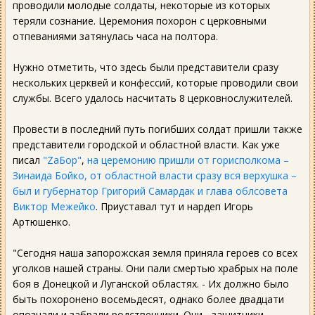
проводили молодые солдаты, некоторые из которых
теряли сознание. Церемония похорон с церковными
отпеваниями затянулась часа на полтора.
Нужно отметить, что здесь были представители сразу
нескольких церквей и конфессий, которые проводили свои
службы. Всего удалось насчитать 8 церковнослужителей.
Провести в последний путь погибших солдат пришли также
представители городской и областной власти. Как уже
писал
"ZаБор"
,
на церемонию пришли от горисполкома –
Зинаида Бойко, от областной власти сразу вся верхушка –
был и губернатор Григорий Самардак и глава облсовета
Виктор Межейко
. Приуставал тут и нардеп Игорь
Артюшенко.
"Сегодня наша запорожская земля приняла героев со всех
уголков нашей страны. Они пали смертью храбрых на поле
боя в Донецкой и Луганской областях. - Их должно было
быть похоронено восемьдесят, однако более двадцати
опознали и забрали родственники. Они - защитники