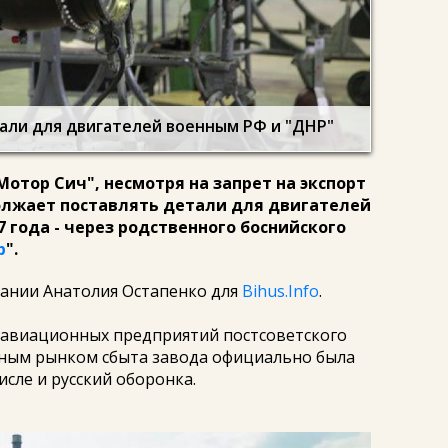
али для двигателей военным РФ и "ДНР"
отор Сич", несмотря на запрет на экспорт
олжает поставлять детали для двигателей
7 года - через родственного боснийского
р
".
вании Анатолия Остапенко для
Bihus.Info
.
х авиационных предприятий постсоветского
авным рынком сбыта завода официально была
исле и русский оборонка.