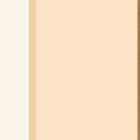
Запоріжжі (фото, відео)
31-07-26 08:22
Щонайменше
шість вибухів і масштабна
пожежа: вночі росіяни вдарили
по Запоріжжю (фото, відео)
31-07-26 09:33
У трьох районах
Запоріжжя сьогодні
вимикатимуть світло: повний
список адрес
06-08-26 09:14
Світло
відключать у 6 районах
Запоріжжя: де не буде
електроенергії 6 серпня
03-08-26 09:03
Без світла у 6
районах Запоріжжя: де 3 серпня
відбудуться планові та
термінові відключення
електроенергії
01-08-26 22:20
Росіяни
атакували Запоріжжя та
область дронами та КАБами: