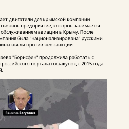
вает двигатели для крымской компании
рственное предприятие, которое занимается
обслуживанием авиации в Крыму. После
мпания была "национализирована" русскими.
аины ввели против нее санкции.
лаева "Борисфен" продолжила работать с
 российского портала госзакупок, с 2015 года
й.