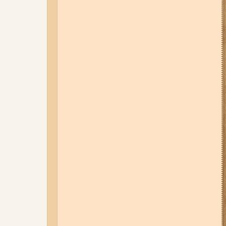
загинула людина, у місті
сталася велика пожежа (фото,
відео)
06-08-26 08:13
Російський FPV-
дрон атакував маршрутку у
Запорізькій області (відео)
31-07-26 16:42
На карʼєрі під
Запоріжжям автомобіль
опинився під водою: що відомо
(відео)
04-08-26 12:35
Побиття, "ями" та
накази стріляти по своїх:
опублікували розслідування про
225-й окремий штурмовий полк,
що зараз знаходиться на
Запорізькому напрямку
31-07-26 12:19
Подробиці атаки
по Кирилівці: серед загиблих
після атаки на базу відпочинку
на Запорізьких ТОТ виявляють
усе більше російських
військових