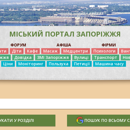
МІСЬКИЙ ПОРТАЛ ЗАПОРІЖЖЯ
ФОРУМ
АФІША
ФІРМИ
ати
Діти
Кафе
Масаж
Медцентри
Психологи
Ван
іжжя
Довідка
ЗМІ Запоріжжя
Вулиці
Транспорт
Но
Ціни
Моніторинг
Пользуха
Петиції
Машина часу
КАТИ У РОЗДІЛІ
ПОШУК ПО ВСЬОМУ 