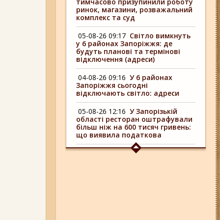
тимчасово призупинили роботу
ринок, магазини, розважальний
комплекс та суд
05-08-26 09:17
Світло вимкнуть
у 6 районах Запоріжжя: де
будуть планові та термінові
відключення (адреси)
04-08-26 09:16
У 6 районах
Запоріжжя сьогодні
відключають світло: адреси
05-08-26 12:16
У Запорізькій
області ресторан оштрафували
більш ніж на 600 тисяч гривень:
що виявила податкова
04-08-26 11:14
Що зміниться для
жителів Запоріжжя з серпня:
нові виплати, допомога ВПО та
зміни для ФОПів
01-08-26 14:10
Стали відомі
подробиці ДТП з
неповнолітньою
мотоциклісткою на Космосі в