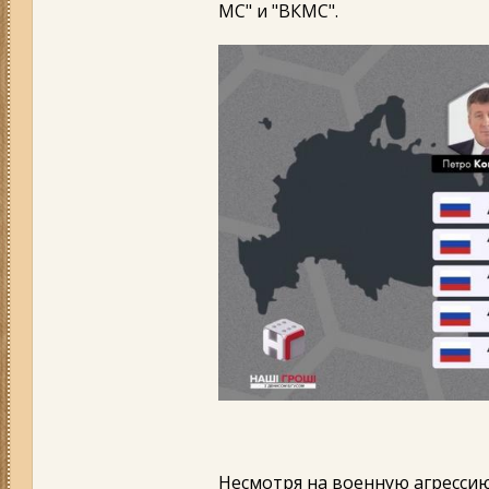
МС" и "ВКМС".
Несмотря на военную агресси