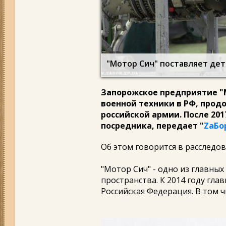
"Мотор Сич" поставляет дет
Запорожское предприятие "М
военной техники в РФ, прод
российской армии. После 201
посредника, передает
"
ZаБо
Об этом говорится в расследо
"Мотор Сич" - одно из главны
пространства. К 2014 году гл
Российская Федерация. В том ч