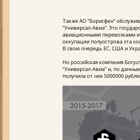
Также АО "Борисфен" обслужи
"Универсал-Авиа". Это госуда
авиационными перевозками и 
оккупации полуострова эта ко
В свою очередь ЕС, США и Укр
Но российская компания Богус
"Универсал-Авиа" и, по данным
получила от нее 5000000 рубле