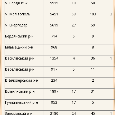
м. Бердянськ
5515
18
58
м. Мелітополь
5451
58
103
3
м. Енергодар
5619
27
59
Бердянський р-н
714
6
9
Більмацький р-н
968
8
Василівський р-н
1354
4
36
1
Веселівський р-н
917
5
11
В-Білозерський р-н
234
2
Вільнянський р-н
1897
17
31
Гуляйпільський р-н
952
17
5
Запорізький р-н
2180
24
45
1