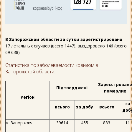
В Запорожской области за сутки зарегистрировано
17 летальных случаев (всего 1447), выздоровело 146 (всего
69 638).
Статистика по заболеваемости ковидом в
Запорожской области:
Зареєстровано
Підтверджені
померлих
Регіон
за
всього
за добу
всього
доб
м. Запоріжжя
39614
455
883
11