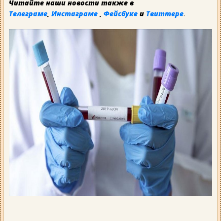
Читайте наши новости также в
Телеграме
,
Инстаграме
,
Фейсбуке
и
Твиттере
.