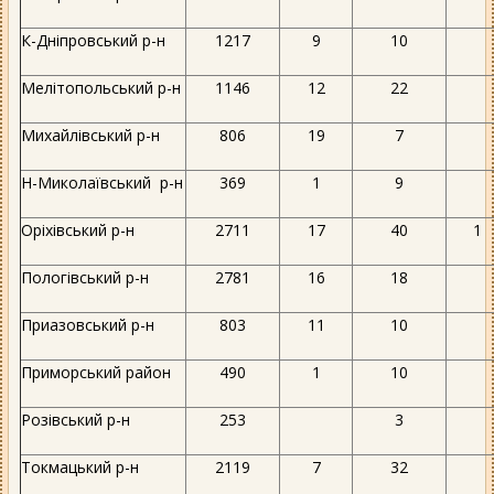
К-Дніпровський р-н
1217
9
10
Мелітопольський р-н
1146
12
22
Михайлівський р-н
806
19
7
Н-Миколаївський р-н
369
1
9
Оріхівський р-н
2711
17
40
1
Пологівський р-н
2781
16
18
Приазовський р-н
803
11
10
Приморський район
490
1
10
Розівський р-н
253
3
Токмацький р-н
2119
7
32