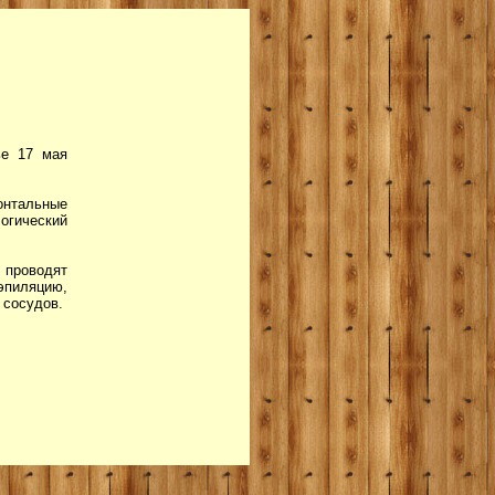
е 17 мая
онтальные
логический
проводят
иляцию,
 сосудов.