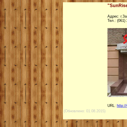
"SunRise
Адрес: г.З
Тел.: (061)
URL:
http:/
(Обновлено: 01.08.2015)