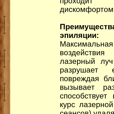
проходит
дискомфортом
Преимуще
эпиляции:
Максимальна
воздействи
лазерный луч
разрушает 
повреждая бл
вызывает ра
способствует
курс лазерной
сеансов) удал