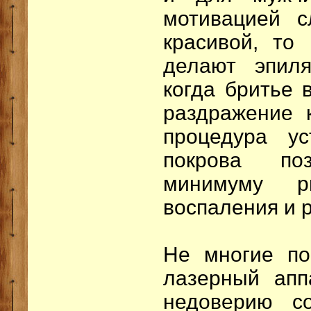
мотивацией с
красивой, то
делают эпиля
когда бритье
раздражение 
процедура ус
покрова по
минимуму ри
воспаления и 
Не многие по
лазерный апп
недоверию с