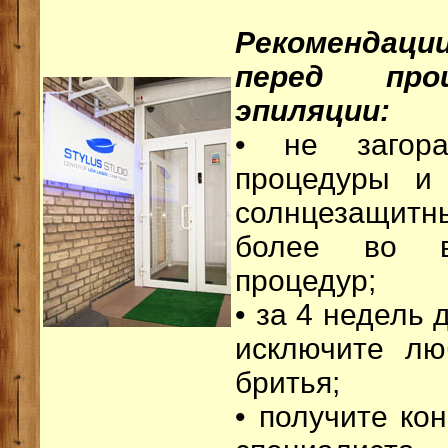
Рекомендац
перед проц
эпиляции:
• не загор
процедуры и 
солнцезащит
более во в
процедур;
• за 4 недель 
исключите лю
бритья;
• получите ко