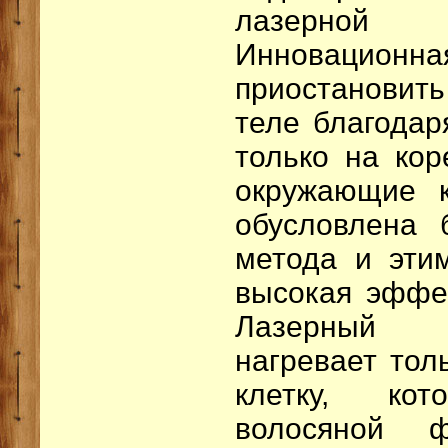
лазерной
Инновационна
приостановить
теле благодар
только на кор
окружающие к
обусловлена 
метода и эти
высокая эффек
Лазерный л
нагревает тол
клетку, ко
волосяной 