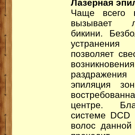
Лазерная эпи
Чаще всего 
вызывает л
бикини. Безб
устранения 
позволяет све
возникнове
раздражени
эпиляция зо
востребован
центре. Бла
cистеме DCD 
волос данной