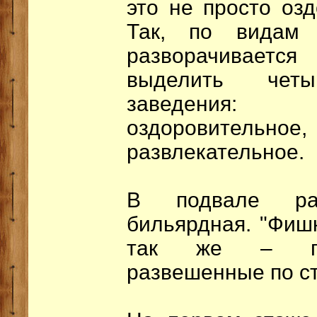
это не просто оз
Так, по видам д
разворачивается
выделить чет
заведения: п
оздоровител
развлекательное.
В подвале ра
бильярдная. "Фиш
так же – поу
развешенные по с