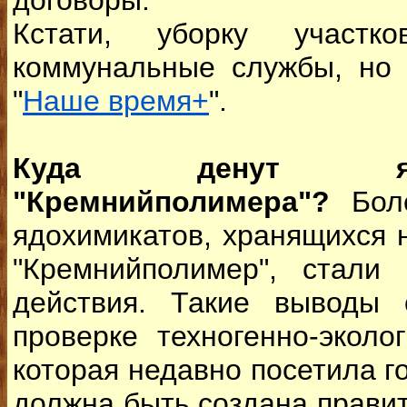
договоры.
Кстати, уборку участк
коммунальные службы, но 
"
Наше время+
".
Куда денут яд
"Кремнийполимера"?
Боле
ядохимикатов, хранящихся 
"Кремнийполимер", стали
действия. Такие выводы 
проверке техногенно-эколо
которая недавно посетила го
должна быть создана прави