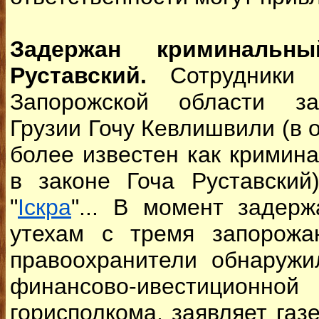
Задержан криминальн
Руставский.
Сотрудники 
Запорожской области за
Грузии Гочу Кевлишвили (в 
более известен как кримин
в законе Гоча Руставский
"
Іскра
"... В момент задер
утехам с тремя запорожа
правоохранители обнаружи
финансово-ивестиционной
горисполкома, заявляет газе