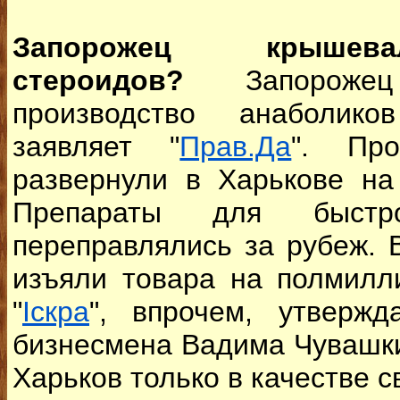
Запорожец крышева
стероидов?
Запорожец
производство анаболико
заявляет "
Прав.Да
". Про
развернули в Харькове на
Препараты для быст
переправлялись за рубеж. 
изъяли товара на полмилл
"
Іскра
", впрочем, утвержд
бизнесмена Вадима Чувашки
Харьков только в качестве с