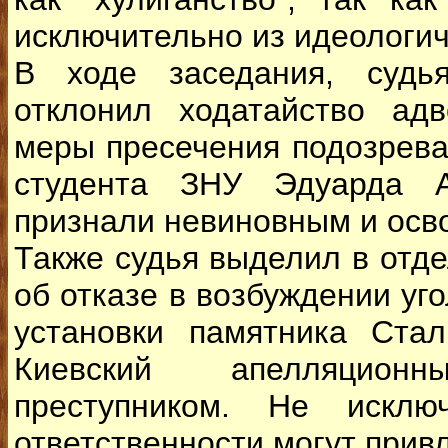
исключительно из идеологич
В ходе заседания, судья
отклонил ходатайство ад
меры пресечения подозрев
студента ЗНУ Эдуарда А
признали невиновным и осв
Также судья выделил в отд
об отказе в возбуждении уг
установки памятника Стали
Киевский апелляцио
преступником. Не исклю
ответственности могут прив