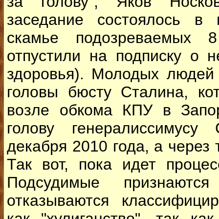
за голову", Яков Носко
заседание состоялось в 
скамье подозреваемых 8
отпустили на подписку о 
здоровья). Молодых людей
головы бюсту Сталина, ко
возле обкома КПУ в Запо
голову генералиссимусу
декабря 2010 года, а через 
Так вот, пока идет проце
Подсудимые признаютс
отказываются классифицир
как "хулиганство", так ка