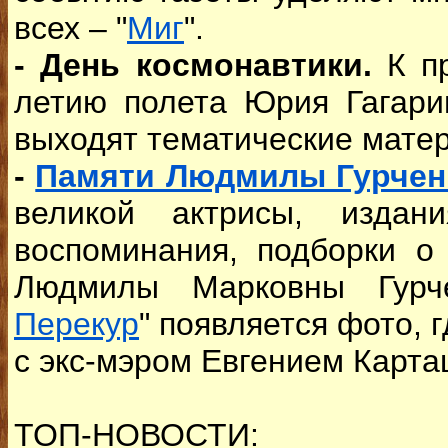
всех – "
Миг
".
- День космонавтики.
К пр
летию полета Юрия Гагари
выходят тематические мате
-
Памяти Людмилы Гурчен
великой актрисы, издани
воспоминания, подборки о
Людмилы Марковны Гурч
Перекур
" появляется фото, 
с экс-мэром Евгением Карт
ТОП-НОВОСТИ: