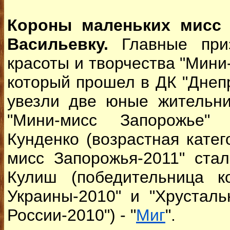
Короны маленьких мисс 
Васильевку.
Главные приз
красоты и творчества "Мини
который прошел в ДК "Днеп
увезли две юные жительни
"Мини-мисс Запорожье" 
Кунденко (возрастная катег
мисс Запорожья-2011" ста
Кулиш (победительница к
Украины-2010" и "Хрустал
России-2010") - "
Миг
".