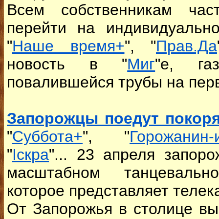
Всем собственникам час
перейти на индивидуальн
"
Наше время+
", "
Прав.Да
новость в "
Миг
"е, га
повалившейся трубы на перв
Запорожцы поедут покоря
"
Суббота+
", "
Горожанин
"
Іскра
"... 23 апреля запор
масштабном танцевальн
которое представляет телек
От Запорожья в столице вы