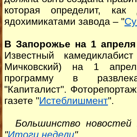
которая определит, как
ядохимикатами завода – "
Су
В Запорожье на 1 апрел
Известный камедиклабис
Мичковский) на 1 апре
программу в развлека
"Капиталист". Фоторепортаж
газете "
Истеблишмент
".
Большинство новостей в
"
Итоги недели
".