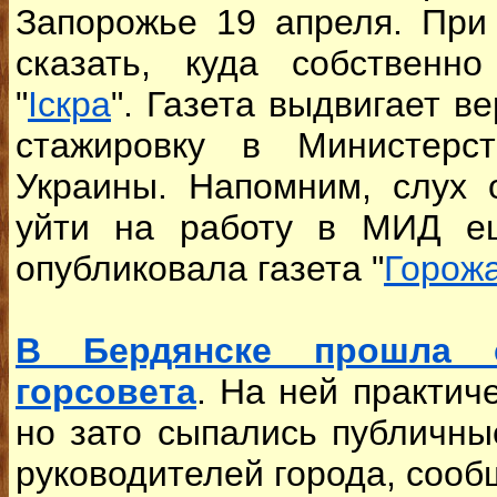
Запорожье 19 апреля. При
сказать, куда собственн
"
Іскра
". Газета выдвигает в
стажировку в Министерс
Украины. Напомним, слух 
уйти на работу в МИД е
опубликовала газета "
Горож
В Бердянске прошла с
горсовета
. На ней практич
но зато сыпались публичны
руководителей города, сооб