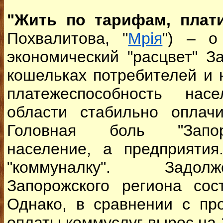
"Жить по тарифам, плат
Похвалитова, "
Мрiя
") – о
экономический "расцвет" З
кошельках потребителей и 
платежеспособность нас
области стабильно оплачи
Головная боль "Запор
население, а предприятия
"коммуналку". Задол
Запорожского региона сос
Однако, в сравнении с пр
оплаты коммуслуг вырос на 