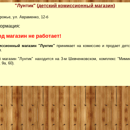
"Лунтик" (
детский комиссионный магазин
)
орожье, ул. Авраменко, 12-б
ормация:
од магазин не работает!
иссионный магазин "Лунтик"
принимает на комиссию и продает детск
и.
 магазин "Лунтик" находится на 3-м Шевченковском, комплекс "Мимин
 9а, 60).