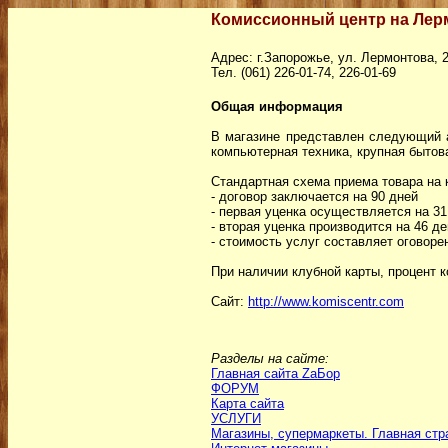
Комиссионный центр на Лер
Адрес: г.Запорожье, ул. Лермонтова, 
Тел. (061) 226-01-74, 226-01-69
Общая информация
В магазине представлен следующий а
компьютерная техника, крупная бытова
Стандартная схема приема товара на 
- договор заключается на 90 дней
- первая уценка осуществляется на 3
- вторая уценка производится на 46 д
- стоимость услуг составляет оговоре
При наличии клубной карты, процент к
Сайт:
http://www.komiscentr.com
Разделы на сайте:
Главная сайта ZаБор
ФОРУМ
Карта сайта
УСЛУГИ
Магазины, супермаркеты. Главная стр