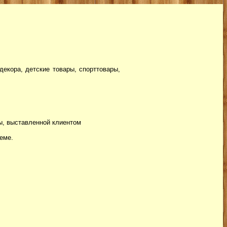
екора, детские товары, спорттовары,
ны, выставленной клиентом
еме.