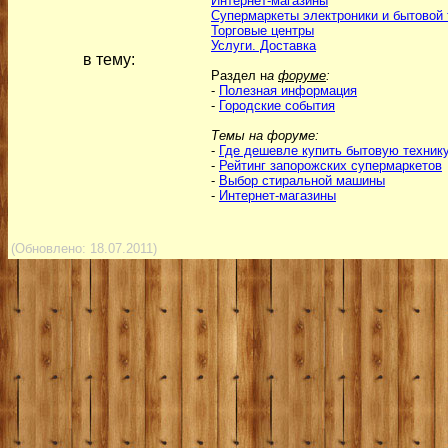
Интернет-магазины
Супермаркеты электроники и бытовой 
Торговые центры
Услуги. Доставка
в тему:
Раздел н
а
форуме
:
-
Полезная информация
-
Городские события
Темы на форуме:
-
Где дешевле купить бытовую техник
-
Рейтинг запорожских супермаркетов
-
Выбор стиральной машины
-
Интернет-магазины
(Обновлено: 18.07.2011)