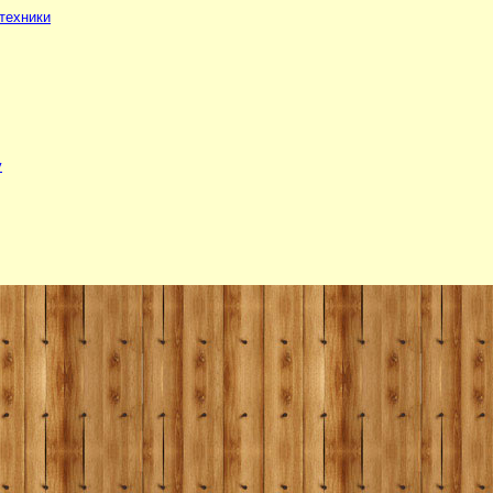
техники
у