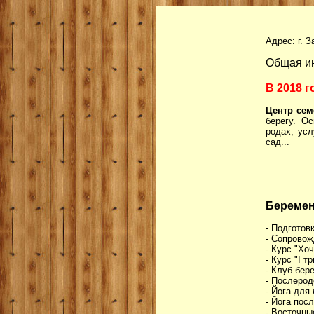
Адрес: г. 
Общая и
В 2018 
Центр се
берегу. О
родах, усл
сад...
Беремен
- Подготов
- Сопровож
- Курс "Хо
- Курс "I 
- Клуб бер
- Послеро
- Йога для
- Йога пос
- Восточны