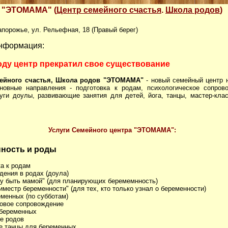
"ЭТОМАМА" (
Центр семейного счастья
.
Школа родов
)
Запорожье, ул. Рельефная, 18 (Правый берег)
нформация:
году центр прекратил свое существование
мейного счастья, Школа родов "ЭТОМАМА"
- новый семейный центр 
сновные направления - подготовка к родам, психологическое сопров
уги доулы, развивающие занятия для детей, йога, танцы, мастер-клас
Услуги Семейного центра "ЭТОМАМА":
ность и роды
ка к родам
дения в родах (доула)
чу быть мамой" (для планирующих беремемнность)
триместр беременности" (для тех, кто только узнал о беременности)
еменных (по субботам)
довое сопровождение
 беременных
ле родов
е танцы для беременных