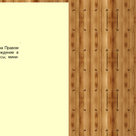
.
на Правом
ождение в
сы, мини-