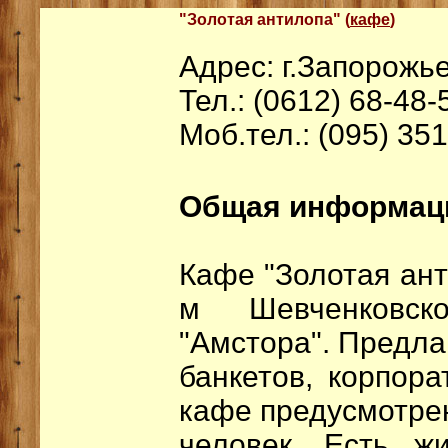
"Золотая антилопа" (
кафе
)
Адрес: г.Запорожье
Тел.: (0612) 68-48-
Моб.тел.: (095) 35
Общая информац
Кафе "Золотая ант
м Шевченковск
"Амстора". Предла
банкетов, корпора
кафе предусмотрен
человек. Есть ж