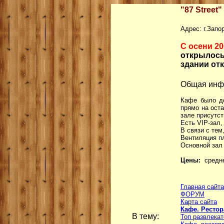
"87 Street" 
Адрес: г.Запо
С осени 2
открылось
здании от
Общая ин
Кафе было до
прямо на ост
зале присутст
Есть VIP-зал,
В связи с тем
Вентиляция п
Основной зал 
Цены:
средне
Главная сайта
ФОРУМ
Карта сайта
Кафе. Рестор
В тему:
Топ развлека