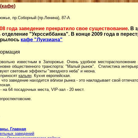
(
кафе
)
рожье, пр.Соборный (пр.Ленина), 87-А
008 года заведение прекратило свое существование
. В 
 отделение "Укрссиббанка". В конце 2009 года в перес
крылось
кафе "Луизиана"
формация
вольно известным в Запорожье. Очень удобное месторасположение 
ановке общественного транспорта: "Малый рынок". Стилистика интерьер
вуют световые эффекты "звездного неба" и неона.
 приносят
кальян
. Кухня европейская.
, что заведение находится вблизи рынка - это накладывает свой отпечат
лохая.
- на 64 посадочных места, VIP-зал - 20 мест.
проспектовские.
аны. Главная
тельных заведений