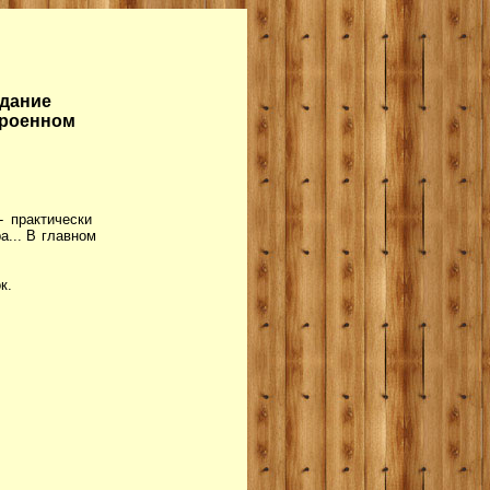
здание
троенном
- практически
а... В главном
ок.