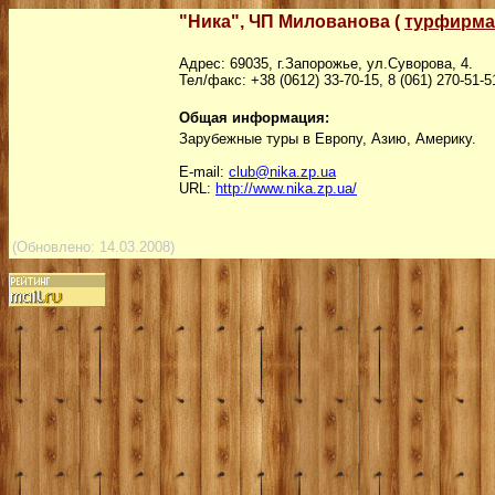
"Ника", ЧП Милованова (
турфирма
Адрес: 69035, г.Запорожье, ул.Суворова, 4.
Тел/факс: +38 (0612) 33-70-15, 8 (061) 270-51-5
Общая информация:
Зарубежные туры в Европу, Азию, Америку.
Е-mail:
club@nika.zp.ua
URL:
http://www.nika.zp.ua/
(Обновлено:
1
4
.03.2008)