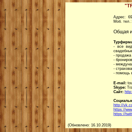
"T
Адрес: 690
Моб. тел.:
Общая 
Турфирм
- все ви
свадебные
- продажа
- брониро
- междуна
- страхов
- помощь 
E-mail:
to
Skype:
Tra
Сайт:
http
Социальн
http://vk.
https://ww
https://twi
(Обновлено: 16.10.2019)