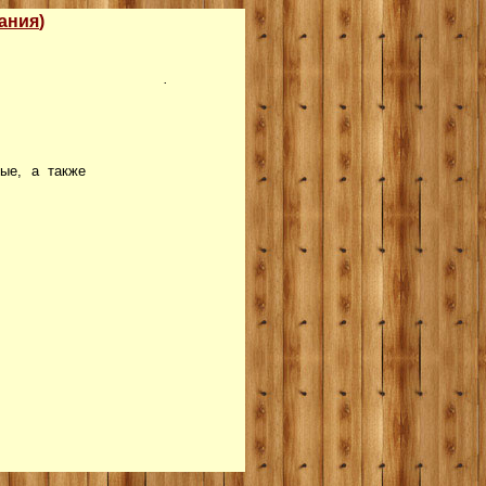
ания
)
.
ные, а также