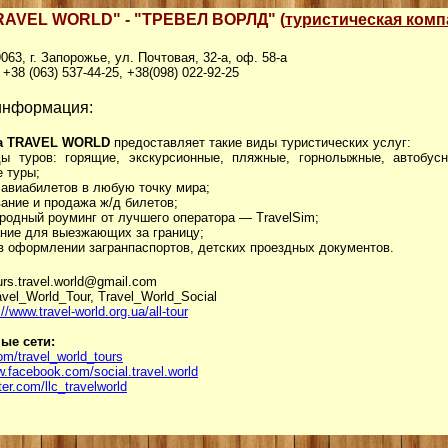
RAVEL WORLD" - "ТРЕВЕЛ ВОРЛД" (
туристическая комп
63, г. Запорожье, ул. Почтовая, 32-а, оф. 58-а
 +38 (063) 537-44-25, +38(098) 022-92-25
информация:
а TRAVEL WORLD
предоставляет такие виды туристических услуг:
ды туров: горящие, экскурсионные, пляжные, горнолыжные, автобус
 туры;
 авиабилетов в любую точку мира;
вание и продажа ж/д билетов;
родный роуминг от лучшего оператора — TravelSim;
ание для выезжающих за границу;
в оформлении загранпаспортов, детских проездных документов.
urs.travel.world@gmail.com
vel_World_Tour, Travel_World_Social
://www.travel-world.org.ua/all-tour
ые сети:
com/travel_world_tours
w.facebook.com/social.travel.world
tter.com/llc_travelworld