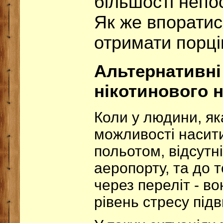
більшості неп
Як же впорати
отримати порці
Альтернативні
нікотинового 
Коли у людини, як
можливості насит
польотом, відсутні
аеропорту, та до 
через переліт - в
рівень стресу під