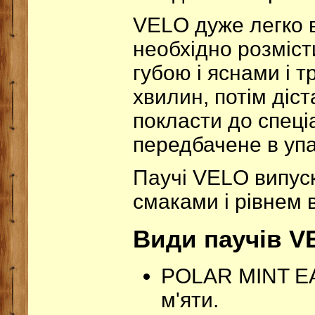
VELO дуже легко 
необхідно розміст
губою і яснами і т
хвилин, потім діст
покласти до спеці
передбачене в упа
Паучі VELO випус
смаками і рівнем в
Види паучів V
POLAR MINT EAS
м'яти.