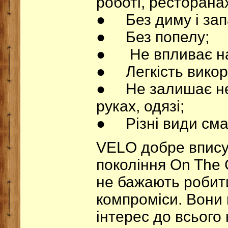
роботі, ресторана
● Без диму і зап
● Без попелу;
● Не впливає на 
● Легкість викор
● Не залишає не
руках, одязі;
● Різні види смак
VELO добре впису
покоління On The 
не бажають робити
компроміси. Вони 
інтерес до всього 