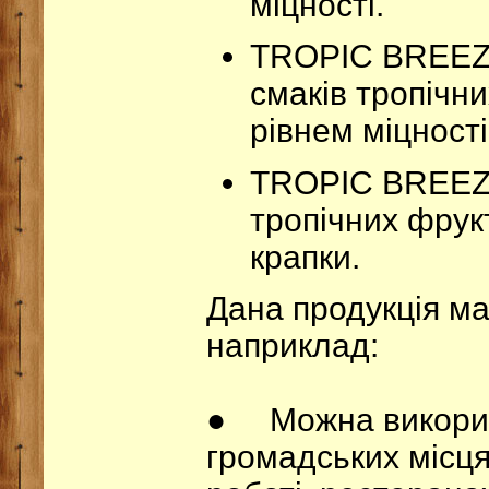
міцності.
TROPIC BREEZ
смаків тропічни
рівнем міцності
TROPIC BREEZ
тропічних фрукт
крапки.
Дана продукція ма
наприклад:
● Можна викорис
громадських місцях