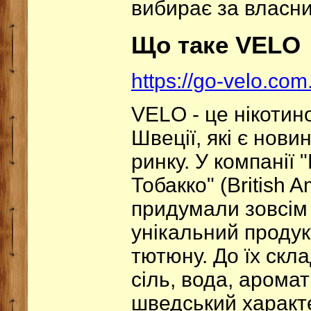
вибирає за власн
Що таке VELO
https://go-velo.com
VELO - це нікотино
Швеції, які є нов
ринку. У компанії
Тобакко" (British 
придумали зовсім
унікальний продукт
тютюну. До їх скла
сіль, вода, аромат
шведський характ