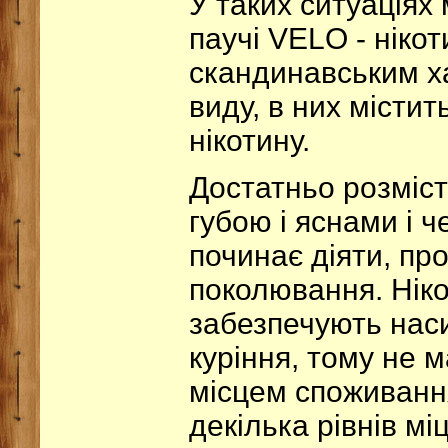
У таких ситуаціях
паучі VELO - нікот
скандинавським х
виду, в них містить
нікотину.
Достатньо розміс
губою і яснами і 
починає діяти, пр
поколювання. Ніко
забезпечують нас
куріння, тому не 
місцем споживанн
декілька рівнів мі