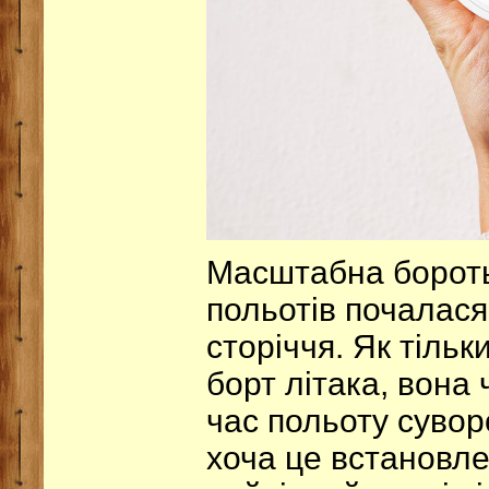
Масштабна боротьб
польотів почалася
сторіччя. Як тіль
борт літака, вона
час польоту сувор
хоча це встановл