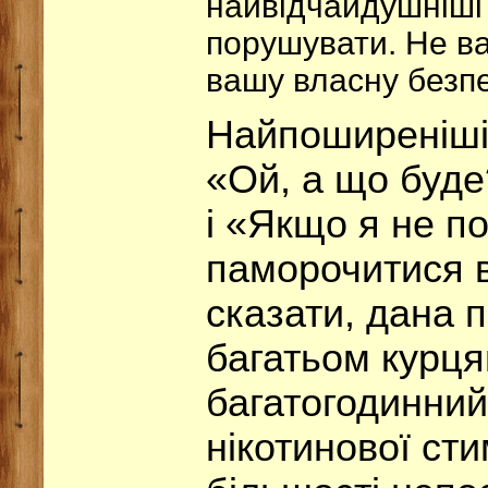
найвідчайдушніші 
порушувати. Не ва
вашу власну безпе
Найпоширеніші 
«Ой, а що буде?
і «Якщо я не п
паморочитися в
сказати, дана 
багатьом курця
багатогодинний
нікотинової сти