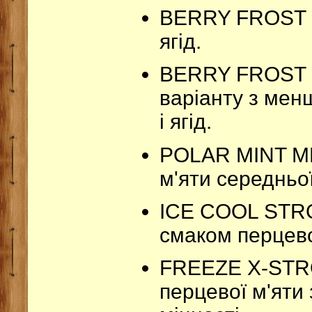
BERRY FROST EA
ягід.
BERRY FROST M
варіанту з мен
і ягід.
POLAR MINT ME
м'яти середньої
ICE COOL STRO
смаком перцево
FREEZE X-STRO
перцевої м'яти